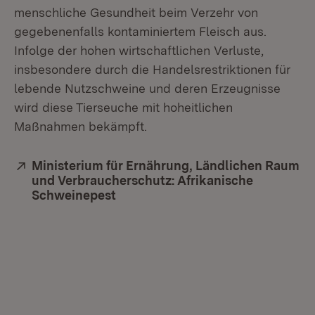
menschliche Gesundheit beim Verzehr von
gegebenenfalls kontaminiertem Fleisch aus.
Infolge der hohen wirtschaftlichen Verluste,
insbesondere durch die Handelsrestriktionen für
lebende Nutzschweine und deren Erzeugnisse
wird diese Tierseuche mit hoheitlichen
Maßnahmen bekämpft.
Extern:
Ministerium für Ernährung, Ländlichen Raum
und Verbraucherschutz: Afrikanische
Schweinepest
(Öffnet in neuem Fenster)