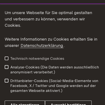
Social Media
Um unsere Webseite für Sie optimal gestalten
und verbessern zu können, verwenden wir
Facebook
Cookies.
Flickr
Weitere Informationen zu Cookies erhalten Sie in
X / Twitter
unserer
Datenschutzerklärung
.
Youtube
Technisch notwendige Cookies
Zum 
Analyse-Cookies (Die Daten werden ausschließlich
Impressum
Kontakt
anonymisiert verarbeitet.)
Benutzungshinweise
Netiquette
Drittanbieter-Cookies (Social-Media-Elemente von
Barrierefreiheit
Datenschutz
Facebook, X / Twitter und Google werden auf der
gesamten Webseite aktiviert.)
Cookies