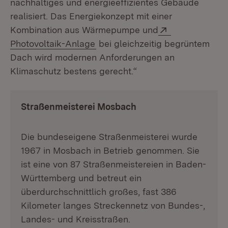
nachhaltiges und energieeffizientes Gebäude
realisiert. Das Energiekonzept mit einer
Extern:
Kombination aus Wärmepumpe und
(Öffnet in neuem Fenster)
Photovoltaik-Anlage
bei gleichzeitig begrüntem
Dach wird modernen Anforderungen an
Klimaschutz bestens gerecht.“
Straßenmeisterei Mosbach
Die bundeseigene Straßenmeisterei wurde
1967 in Mosbach in Betrieb genommen. Sie
ist eine von 87 Straßenmeistereien in Baden-
Württemberg und betreut ein
überdurchschnittlich großes, fast 386
Kilometer langes Streckennetz von Bundes-,
Landes- und Kreisstraßen.