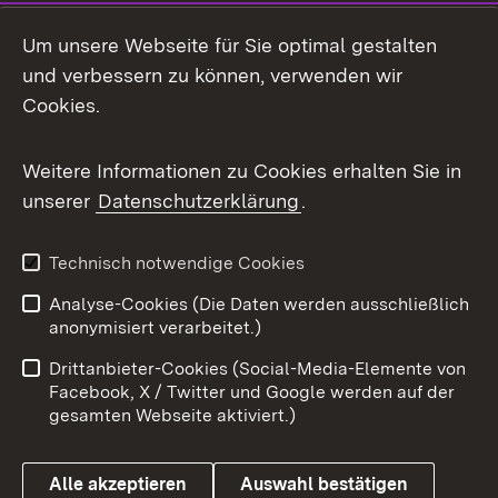
Social Media
Um unsere Webseite für Sie optimal gestalten
und verbessern zu können, verwenden wir
Facebook
Cookies.
Flickr
Weitere Informationen zu Cookies erhalten Sie in
X / Twitter
unserer
Datenschutzerklärung
.
Youtube
Technisch notwendige Cookies
Zum 
Analyse-Cookies (Die Daten werden ausschließlich
Impressum
Kontakt
anonymisiert verarbeitet.)
Benutzungshinweise
Netiquette
Drittanbieter-Cookies (Social-Media-Elemente von
Barrierefreiheit
Datenschutz
Facebook, X / Twitter und Google werden auf der
gesamten Webseite aktiviert.)
Cookies
Alle akzeptieren
Auswahl bestätigen