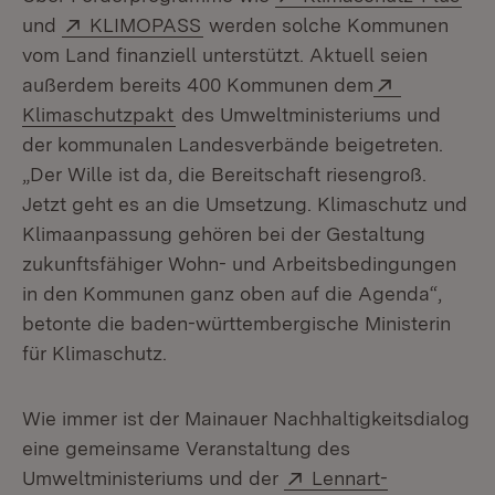
Extern:
(Öffnet in neuem Fenster)
und
KLIMOPASS
werden solche Kommunen
vom Land finanziell unterstützt. Aktuell seien
Extern:
außerdem bereits 400 Kommunen dem
(Öffnet in neuem Fenster)
Klimaschutzpakt
des Umweltministeriums und
der kommunalen Landesverbände beigetreten.
„Der Wille ist da, die Bereitschaft riesengroß.
Jetzt geht es an die Umsetzung. Klimaschutz und
Klimaanpassung gehören bei der Gestaltung
zukunftsfähiger Wohn- und Arbeitsbedingungen
in den Kommunen ganz oben auf die Agenda“,
betonte die baden-württembergische Ministerin
für Klimaschutz.
Wie immer ist der Mainauer Nachhaltigkeitsdialog
eine gemeinsame Veranstaltung des
Extern:
Umweltministeriums und der
Lennart-