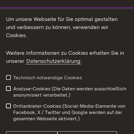
Social Media
Um unsere Webseite für Sie optimal gestalten
und verbessern zu können, verwenden wir
Facebook
Cookies.
Flickr
Weitere Informationen zu Cookies erhalten Sie in
X / Twitter
unserer
Datenschutzerklärung
.
Youtube
Technisch notwendige Cookies
Zum 
Analyse-Cookies (Die Daten werden ausschließlich
Impressum
Kontakt
anonymisiert verarbeitet.)
Benutzungshinweise
Netiquette
Drittanbieter-Cookies (Social-Media-Elemente von
Barrierefreiheit
Datenschutz
Facebook, X / Twitter und Google werden auf der
gesamten Webseite aktiviert.)
Cookies