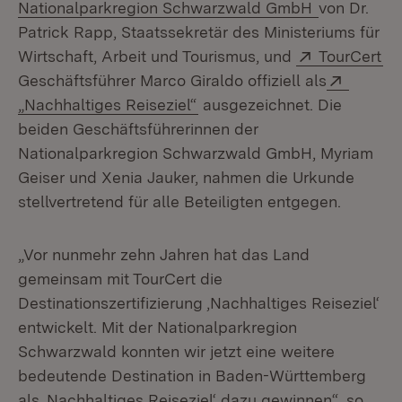
(Öffnet in 
Nationalparkregion Schwarzwald GmbH
von Dr.
Patrick Rapp, Staatssekretär des Ministeriums für
Extern:
(Ö
Wirtschaft, Arbeit und Tourismus, und
TourCert
Extern:
Geschäftsführer Marco Giraldo offiziell als
(Öffnet in neuem Fenster)
„Nachhaltiges Reiseziel“
ausgezeichnet. Die
beiden Geschäftsführerinnen der
Nationalparkregion Schwarzwald GmbH, Myriam
Geiser und Xenia Jauker, nahmen die Urkunde
stellvertretend für alle Beteiligten entgegen.
„Vor nunmehr zehn Jahren hat das Land
gemeinsam mit TourCert die
Destinationszertifizierung ‚Nachhaltiges Reiseziel‘
entwickelt. Mit der Nationalparkregion
Schwarzwald konnten wir jetzt eine weitere
bedeutende Destination in Baden-Württemberg
als ‚Nachhaltiges Reiseziel‘ dazu gewinnen“, so