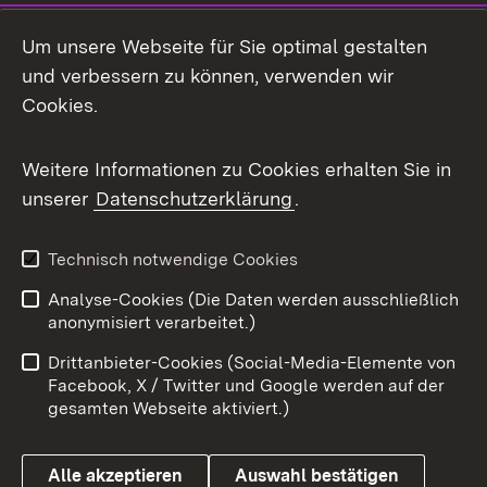
Social Media
Um unsere Webseite für Sie optimal gestalten
und verbessern zu können, verwenden wir
Facebook
Cookies.
Flickr
Weitere Informationen zu Cookies erhalten Sie in
X / Twitter
unserer
Datenschutzerklärung
.
Youtube
Technisch notwendige Cookies
Zum 
Analyse-Cookies (Die Daten werden ausschließlich
Impressum
Kontakt
anonymisiert verarbeitet.)
Benutzungshinweise
Netiquette
Drittanbieter-Cookies (Social-Media-Elemente von
Barrierefreiheit
Datenschutz
Facebook, X / Twitter und Google werden auf der
gesamten Webseite aktiviert.)
Cookies
Alle akzeptieren
Auswahl bestätigen