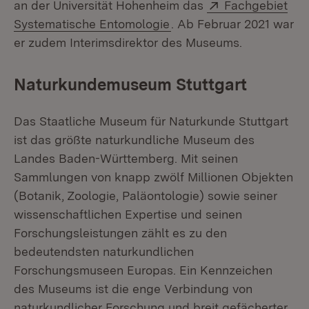
Extern:
an der Universität Hohenheim das
Fachgebiet
(Öffnet in neuem Fenster
Systematische Entomologie
. Ab Februar 2021 war
er zudem Interimsdirektor des Museums.
Naturkundemuseum Stuttgart
Das Staatliche Museum für Naturkunde Stuttgart
ist das größte naturkundliche Museum des
Landes Baden-Württemberg. Mit seinen
Sammlungen von knapp zwölf Millionen Objekten
(Botanik, Zoologie, Paläontologie) sowie seiner
wissenschaftlichen Expertise und seinen
Forschungsleistungen zählt es zu den
bedeutendsten naturkundlichen
Forschungsmuseen Europas. Ein Kennzeichen
des Museums ist die enge Verbindung von
naturkundlicher Forschung und breit gefächerter