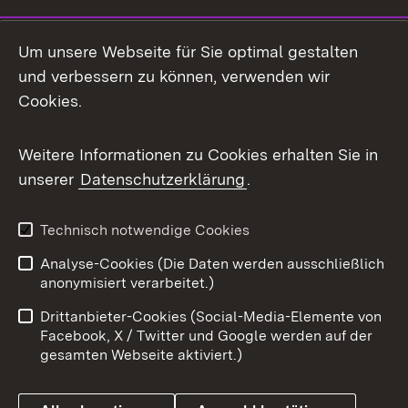
Social Media
Um unsere Webseite für Sie optimal gestalten
und verbessern zu können, verwenden wir
Facebook
Cookies.
Flickr
Weitere Informationen zu Cookies erhalten Sie in
X / Twitter
unserer
Datenschutzerklärung
.
Youtube
Technisch notwendige Cookies
Zum 
Analyse-Cookies (Die Daten werden ausschließlich
Impressum
Kontakt
anonymisiert verarbeitet.)
Benutzungshinweise
Netiquette
Drittanbieter-Cookies (Social-Media-Elemente von
Barrierefreiheit
Datenschutz
Facebook, X / Twitter und Google werden auf der
gesamten Webseite aktiviert.)
Cookies