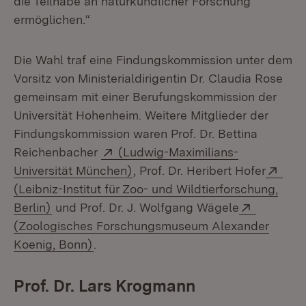
die Teilhabe an naturkundlicher Forschung
ermöglichen.“
Die Wahl traf eine Findungskommission unter dem
Vorsitz von Ministerialdirigentin Dr. Claudia Rose
gemeinsam mit einer Berufungskommission der
Universität Hohenheim. Weitere Mitglieder der
Findungskommission waren Prof. Dr. Bettina
Extern:
Reichenbacher
(Ludwig-Maximilians-
(Öffnet in neuem Fenster)
Exte
Universität München)
, Prof. Dr. Heribert Hofer
(Leibniz-Institut für Zoo- und Wildtierforschung,
(Öffnet in neuem Fenster)
Extern:
Berlin)
und Prof. Dr. J. Wolfgang Wägele
(Zoologisches Forschungsmuseum Alexander
(Öffnet in neuem Fenster)
Koenig, Bonn)
.
Prof. Dr. Lars Krogmann