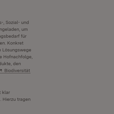
-, Sozial- und
ingeladen, um
ngsbedarf für
en. Konkret
he Lösungswege
ie Hofnachfolge,
dukte, den
ffnet in neuem Fenster)
Extern:
(Öffnet in neuem Fenster)
Biodiversität
 klar
. Hierzu tragen
n neuem Fenster)