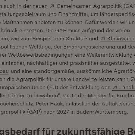
Extern:
n auch in der neuen
Gemeinsamen Agrarpolitik (GA
taltungsspielraum und Finanzmittel, um länderspezifi
 Maßnahmen anbieten zu können. Dafür werden wir uns
achdruck einsetzen. Die GAP muss aufgrund der vielen
Extern:
en, wie zum Beispiel dem Struktur- und
Klimawand
politischen Weltlage, der Ernährungssicherung und de
irer Wettbewerbsbedingungen eine Weiterentwicklung e
, einfacher, nachhaltiger und praxisnäher ausgestaltet
(Öffnet in neuem Fenster)
bbau
und eine standortgemäße, auskömmliche Agrarför
en die Agrarpolitik für unsere Landwirte leisten kann. Z
Extern
Europäischen Union (EU) der Entwicklung des
Ländl
er Länder zu bewahren“, sagte der Minister für Ernähr
ucherschutz, Peter Hauk, anlässlich der Auftaktverans
rarpolitik (GAP) nach 2027 in Baden-Württemberg.
sbedarf für zukunftsfähige B