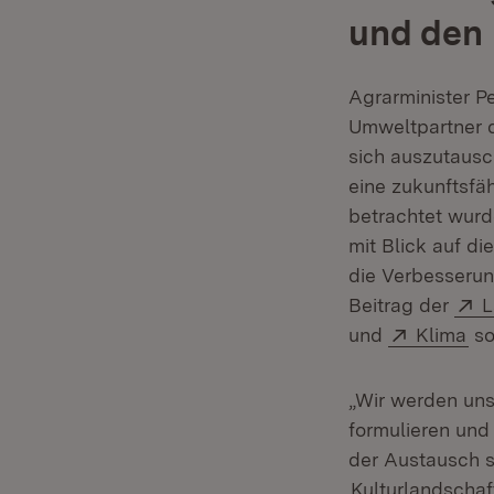
und den
Agrarminister P
Umweltpartner 
sich auszutausc
eine zukunftsfä
betrachtet wur
mit Blick auf di
die Verbesserun
E
Beitrag der
L
Extern:
(Ö
und
Klima
so
„Wir werden uns
formulieren und 
der Austausch 
Kulturlandschaf