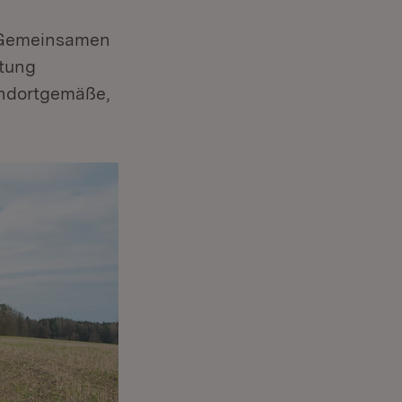
r Gemeinsamen
htung
andortgemäße,