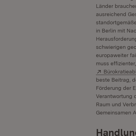
Länder brauche
ausreichend Ges
standortgemäße
in Berlin mit N
Herausforderung
schwierigen geo
europaweiter fa
muss effizienter
Extern:
Bürokratiea
beste Beitrag, d
Förderung der 
Verantwortung d
Raum und Verbra
Gemeinsamen Ag
Handlung