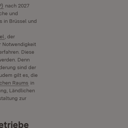
(Öffnet in neuem Fenster)
P)
nach 2027
sche und
 in Brüssel und
(Öffnet in neuem Fenster)
el
, der
r Notwendigkeit
rfahren. Diese
 werden. Denn
derung sind der
udem gilt es, die
:
(Öffnet in neuem Fenster)
ichen Raums
in
ung, Ländlichen
taltung zur
etriebe