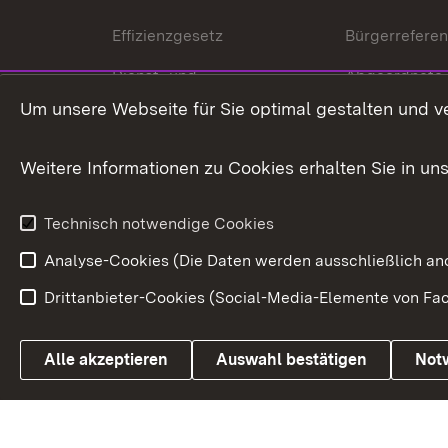
Effizienzgesetz
Bürgerrefere
Dienst- und
Abgeordnete
Versorgungsbezüge
Um unsere Webseite für Sie optimal gestalten und v
Bürgerbeauft
Kommunale Verfahren
Petition
Weitere Informationen zu Cookies erhalten Sie in un
Weitere
Volksantrag
Beteiligungsprozesse
Technisch notwendige Cookies
Volksabstim
Analyse-Cookies (Die Daten werden ausschließlich ano
Drittanbieter-Cookies (Social-Media-Elemente von Fac
Link zum Landesportal
Alle akzeptieren
Auswahl bestätigen
Not