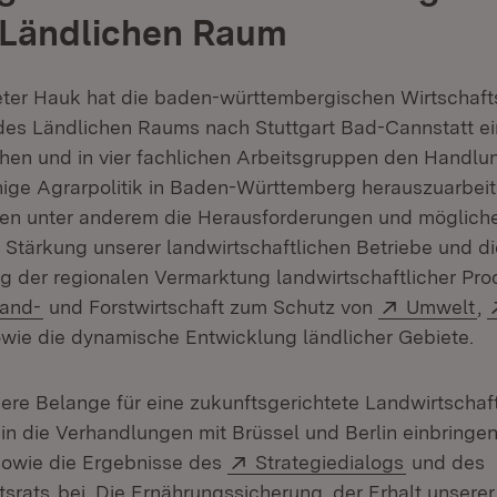
 Ländlichen Raum
eter Hauk hat die baden-württembergischen Wirtschafts
des Ländlichen Raums nach Stuttgart Bad-Cannstatt e
hen und in vier fachlichen Arbeitsgruppen den Handlu
hige Agrarpolitik in Baden-Württemberg herauszuarbeit
den unter anderem die Herausforderungen und möglic
e Stärkung unserer landwirtschaftlichen Betriebe und d
g der regionalen Vermarktung landwirtschaftlicher Pro
xtern:
(Öffnet in neuem Fenster)
Extern:
(Ö
and-
und Forstwirtschaft zum Schutz von
Umwelt
,
ffnet in neuem Fenster)
wie die dynamische Entwicklung ländlicher Gebiete.
ere Belange für eine zukunftsgerichtete Landwirtschaft
in die Verhandlungen mit Brüssel und Berlin einbringen
Extern:
(Öffnet i
sowie die Ergebnisse des
Strategiedialogs
und des
tsrats
bei. Die Ernährungssicherung, der Erhalt unserer