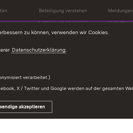
nten
Beteiligung verstehen
Meldungen
Beteiligung anwenden
Mediathek
erbessern zu können, verwenden wir Cookies.
ragte
Beteiligung stärken
Publikatio
Beteiligung erleben
Glossar
serer
Datenschutzerklärung
.
Beteiligung erforschen
mung
nymisiert verarbeitet.)
ebook, X / Twitter und Google werden auf der gesamten Webs
Impressum
Kontakt
Benutzungshinweise
Netiqu
wendige akzeptieren