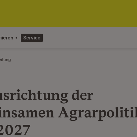
mieren
Service
eilung
srichtung der
nsamen Agrarpoliti
2027