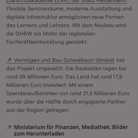
Zukunftsakademie (ZAK) der Stadt Heidenheim
.
Flexible Seminarräume, moderne Ausstattung und
digitale Infrastruktur ermöglichen neue Formen
des Lernens und Lehrens. Mit dem Neubau wird
die DHBW als Motor der regionalen
Fachkräfteentwicklung gestärkt.
Extern:
(Öffnet i
Vermögen und Bau Schwäbisch-Gmünd
hat
das Projekt umgesetzt. Die Baukosten lagen bei
rund 39 Millionen Euro. Das Land hat rund 17,6
Millionen Euro investiert. Mit einem
Spendenaufkommen von rund 21,5 Millionen Euro
wurde über die Hälfte durch engagierte Partner
aus der Region getragen.
Extern:
Ministerium für Finanzen, Mediathek: Bilder
zum Herunterladen
(Öffnet in neuem Fenster)