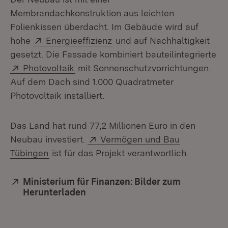
Membrandachkonstruktion aus leichten
Folienkissen überdacht. Im Gebäude wird auf
Extern:
(Öffnet in neuem Fenster)
hohe
Energieeffizienz
und auf Nachhaltigkeit
gesetzt. Die Fassade kombiniert bauteilintegrierte
Extern:
(Öffnet in neuem Fenster)
Photovoltaik
mit Sonnenschutzvorrichtungen.
Auf dem Dach sind 1.000 Quadratmeter
Photovoltaik installiert.
Das Land hat rund 77,2 Millionen Euro in den
Extern:
Neubau investiert.
Vermögen und Bau
(Öffnet in neuem Fenster)
Tübingen
ist für das Projekt verantwortlich.
Extern:
Ministerium für Finanzen: Bilder zum
Herunterladen
(Öffnet in neuem Fenster)