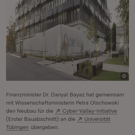
Finanzminister Dr. Danyal Bayaz hat gemeinsam
mit Wissenschaftsministerin Petra Olschowski
Extern:
(Öffnet
den Neubau für die
Cyber-Valley-Initiative
Extern:
(Erster Bauabschnitt) an die
Universität
(Öffnet in neuem Fenster)
Tübingen
übergeben.