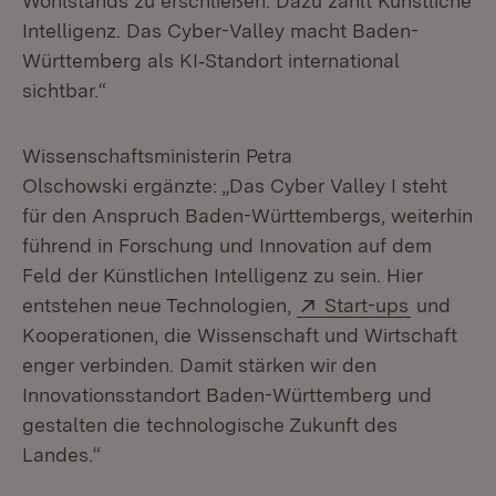
Wohlstands zu erschließen. Dazu zählt Künstliche
Intelligenz. Das Cyber-Valley macht Baden-
Württemberg als KI‑Standort international
sichtbar.“
Wissenschaftsministerin Petra
Olschowski ergänzte: „Das Cyber Valley I steht
für den Anspruch Baden-Württembergs, weiterhin
führend in Forschung und Innovation auf dem
Feld der Künstlichen Intelligenz zu sein. Hier
Extern:
(Öffnet i
entstehen neue Technologien,
Start-ups
und
Kooperationen, die Wissenschaft und Wirtschaft
enger verbinden. Damit stärken wir den
Innovationsstandort Baden-Württemberg und
gestalten die technologische Zukunft des
Landes.“