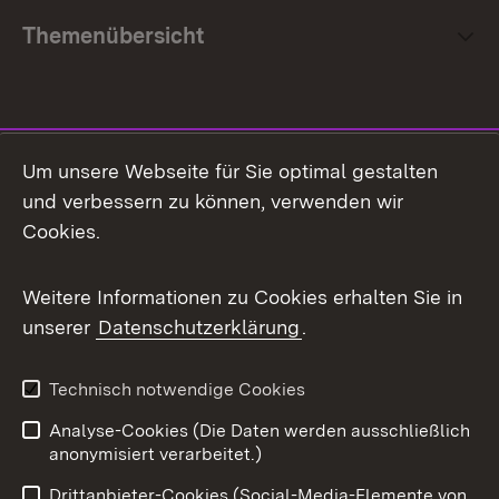
Themenübersicht
Social Media
Um unsere Webseite für Sie optimal gestalten
und verbessern zu können, verwenden wir
Facebook
Cookies.
Flickr
Weitere Informationen zu Cookies erhalten Sie in
X / Twitter
unserer
Datenschutzerklärung
.
Youtube
Technisch notwendige Cookies
Zum 
Analyse-Cookies (Die Daten werden ausschließlich
Impressum
Kontakt
anonymisiert verarbeitet.)
Benutzungshinweise
Netiquette
Drittanbieter-Cookies (Social-Media-Elemente von