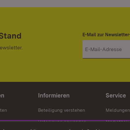
 Stand
E-Mail zur Newslett
ewsletter.
en
Informieren
Service
nten
Beteiligung verstehen
Meldungen
Beteiligung anwenden
Mediathek