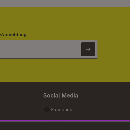
er-Anmeldung
Newsletter 
Social Media
Facebook
Flickr