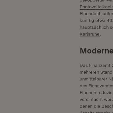
Photovoltaikanl
Flachdach unter
künftig etwa 40
hauptsächlich se
(Öffne
Karlsruhe
.
Modernes
Das Finanzamt O
mehreren Stando
unmittelbarer 
des Finanzamtes
Flächen reduzie
vereinfacht wer
denen die Besch
Arbeitsumgebung