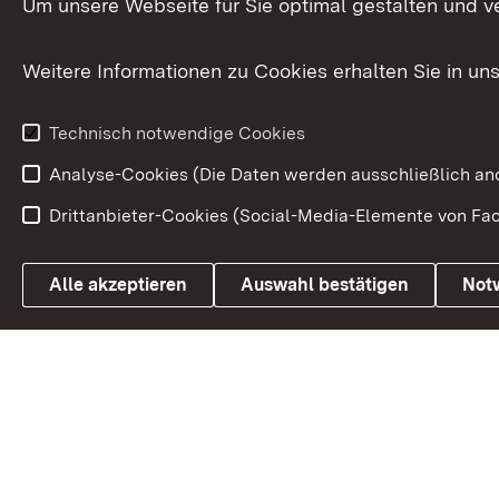
Um unsere Webseite für Sie optimal gestalten und v
Bürgerbeauft
Kommunale Verfahren
Petition
Weitere Informationen zu Cookies erhalten Sie in un
Weitere
Volksantrag
Beteiligungsprozesse
Technisch notwendige Cookies
Volksabstim
Analyse-Cookies (Die Daten werden ausschließlich ano
Drittanbieter-Cookies (Social-Media-Elemente von Fac
Link zum Landesportal
Alle akzeptieren
Auswahl bestätigen
Not