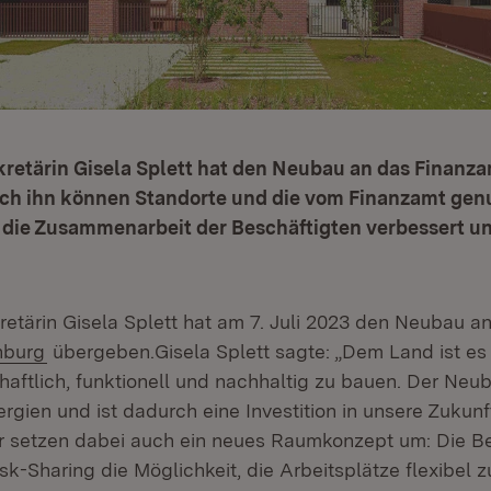
kretärin Gisela Splett hat den Neubau an das Finanz
ch ihn können Standorte und die vom Finanzamt gen
 die Zusammenarbeit der Beschäftigten verbessert un
retärin Gisela Splett hat am 7. Juli 2023 den Neubau a
(Öffnet in neuem Fenster)
nburg
übergeben.Gisela Splett sagte: „Dem Land ist es
haftlich, funktionell und nachhaltig zu bauen. Der Neu
rgien und ist dadurch eine Investition in unsere Zukun
r setzen dabei auch ein neues Raumkonzept um: Die B
-Sharing die Möglichkeit, die Arbeitsplätze flexibel z