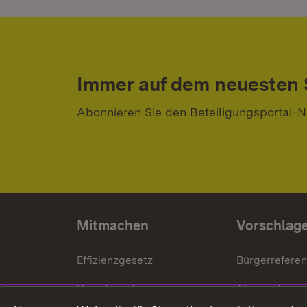
Immer auf dem neuesten
Abonnieren Sie den Beteiligungsportal-N
Mitmachen
Vorschlag
Effizienzgesetz
Bürgerrefere
Dienst- und
Abgeordnete
Versorgungsbezüge