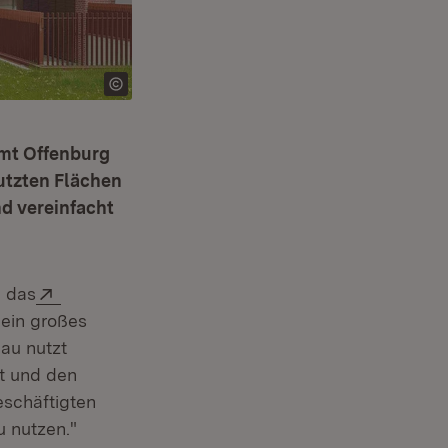
amt Offenburg
utzten Flächen
d vereinfacht
Extern:
n das
 ein großes
bau nutzt
ft und den
eschäftigten
u nutzen."