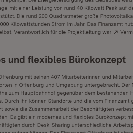
(Öffnet in neuem Fenster)
age
mit einer Leistung von rund 40 Kilowatt Peak auf 
stützt. Die rund 200 Quadratmeter große Photovoltaik
.000 Kilowattstunden Strom im Jahr. Das Finanzamt nut
Exter
lbst. Verantwortlich für die Projektleitung war
Verm
t in neuem Fenster)
 und flexibles Bürokonzept
ffenburg mit seinen 407 Mitarbeiterinnen und Mitarbeit
rten in Offenburg und Umgebung untergebracht. Der N
Nähe zum Hauptbahnhof gegenüber dem bestehenden
. Durch ihn können Standorte und die vom Finanzamt 
rt sowie die Zusammenarbeit der Beschäftigten verbes
den. Es gibt ein modernes und flexibles Bürokonzept m
äftigten durch Desk-Sharing unterschiedliche Arbeits
en nutzen können. Das Finanzamt Offenburg ist eines