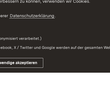
erbessern zu können, verwenden wir Cookies.
ragte
Beteiligung stärken
Publikatio
Beteiligung erleben
Glossar
serer
Datenschutzerklärung
.
Beteiligung erforschen
mung
nymisiert verarbeitet.)
ebook, X / Twitter und Google werden auf der gesamten Webs
Impressum
Kontakt
Benutzungshinweise
Netiqu
wendige akzeptieren