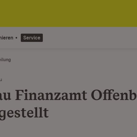
mieren
Service
eilung
u
u Finanzamt Offenb
gestellt