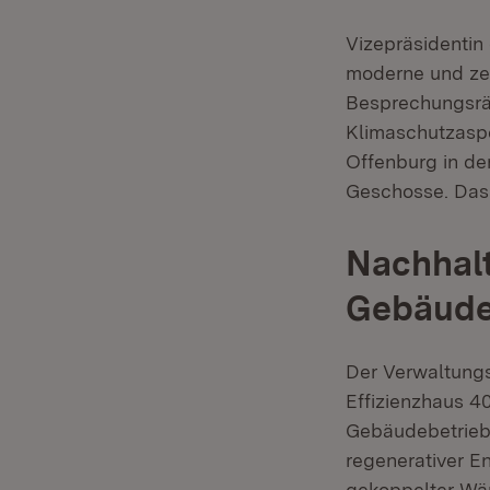
Vizepräsidentin
moderne und zei
Besprechungsräu
Klimaschutzasp
Offenburg in de
Geschosse. Das L
Nachhal
Gebäude
Der Verwaltungs
Effizienzhaus 4
Gebäudebetrieb.
regenerativer E
gekoppelter Wä