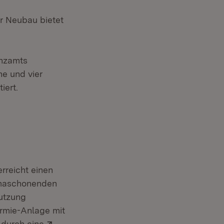
Fenster)
er Neubau bietet
anzamts
he und vier
iert.
rreicht einen
limaschonenden
utzung
ermie-Anlage mit
Extern:
durch eine