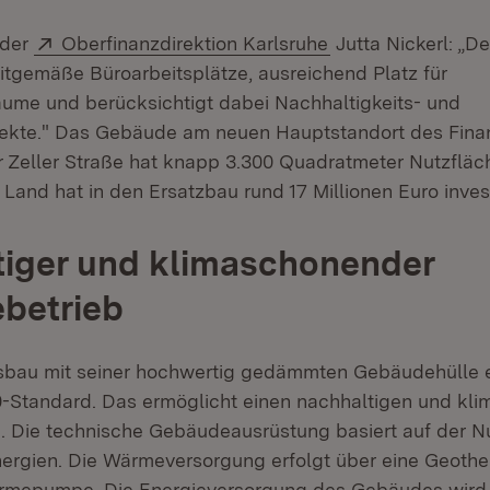
Extern:
(Öffnet in neuem 
 der
Oberfinanzdirektion Karlsruhe
Jutta Nickerl: „D
tgemäße Büroarbeitsplätze, ausreichend Platz für
me und berücksichtigt dabei Nachhaltigkeits- und
ekte." Das Gebäude am neuen Hauptstandort des Fin
r Zeller Straße hat knapp 3.300 Quadratmeter Nutzfläc
and hat in den Ersatzbau rund 17 Millionen Euro invest
tiger und klimaschonender
betrieb
bau mit seiner hochwertig gedämmten Gebäudehülle e
0-Standard. Das ermöglicht einen nachhaltigen und k
 Die technische Gebäudeausrüstung basiert auf der N
nergien. Die Wärmeversorgung erfolgt über eine Geoth
rmepumpe. Die Energieversorgung des Gebäudes wird 