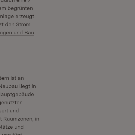
dem begrünten
anlage erzeugt
zt den Strom
n:
ögen und Bau
ern ist an
eubau liegt in
 Hauptgebäude
genutzten
sert und
it Raumzonen, in
plätze und
 von fünf