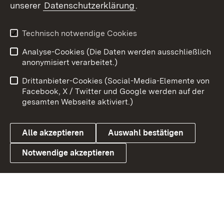
unserer
Datenschutzerklärung
.
Youtube
Technisch notwendige Cookies
Zum 
Analyse-Cookies (Die Daten werden ausschließlich
Impressum
Kontakt
anonymisiert verarbeitet.)
Benutzungshinweise
Netiquette
Drittanbieter-Cookies (Social-Media-Elemente von
Barrierefreiheit
Datenschutz
Facebook, X / Twitter und Google werden auf der
gesamten Webseite aktiviert.)
Cookies
Alle akzeptieren
Auswahl bestätigen
Notwendige akzeptieren
Link zum Landesportal