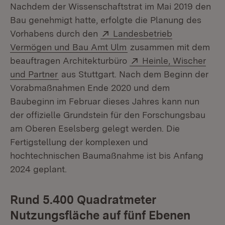
Nachdem der Wissenschaftstrat im Mai 2019 den
Bau genehmigt hatte, erfolgte die Planung des
Extern:
Vorhabens durch den
Landesbetrieb
(Öffnet in neuem Fenste
Vermögen und Bau Amt Ulm
zusammen mit dem
Extern:
beauftragen Architekturbüro
Heinle, Wischer
(Öffnet in neuem Fenster)
und Partner
aus Stuttgart. Nach dem Beginn der
Vorabmaßnahmen Ende 2020 und dem
Baubeginn im Februar dieses Jahres kann nun
der offizielle Grundstein für den Forschungsbau
am Oberen Eselsberg gelegt werden. Die
Fertigstellung der komplexen und
hochtechnischen Baumaßnahme ist bis Anfang
2024 geplant.
Rund 5.400 Quadratmeter
Nutzungsfläche auf fünf Ebenen