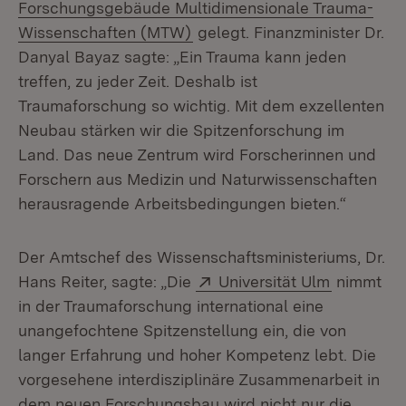
Forschungsgebäude Multidimensionale Trauma-
(Öffnet in neuem Fenster)
Wissenschaften (MTW)
gelegt. Finanzminister Dr.
Danyal Bayaz sagte: „Ein Trauma kann jeden
treffen, zu jeder Zeit. Deshalb ist
Traumaforschung so wichtig. Mit dem exzellenten
Neubau stärken wir die Spitzenforschung im
Land. Das neue Zentrum wird Forscherinnen und
Forschern aus Medizin und Naturwissenschaften
herausragende Arbeitsbedingungen bieten.“
Der Amtschef des Wissenschaftsministeriums, Dr.
Extern:
(Öffnet i
Hans Reiter, sagte: „Die
Universität Ulm
nimmt
in der Traumaforschung international eine
unangefochtene Spitzenstellung ein, die von
langer Erfahrung und hoher Kompetenz lebt. Die
vorgesehene interdisziplinäre Zusammenarbeit in
dem neuen Forschungsbau wird nicht nur die