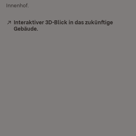
Innenhof.
Extern:
Interaktiver 3D-Blick in das zukünftige
Gebäude.
(Öffnet in neuem Fenster)