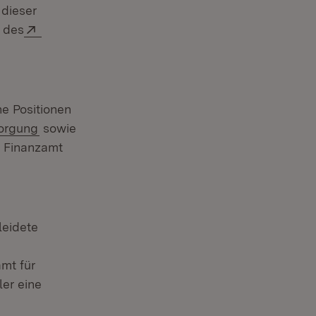
 dieser
Extern:
 des
e Positionen
(Öffnet in neuem Fenster)
orgung
sowie
s Finanzamt
leidete
euem Fenster)
tern:
mt für
ler eine