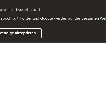
mung
nymisiert verarbeitet.)
ebook, X / Twitter und Google werden auf der gesamten Webs
Impressum
Kontakt
Benutzungshinweise
Netiqu
wendige akzeptieren