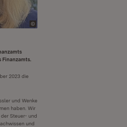
inanzamts
s Finanzamts.
ber 2023 die
ter)
Rössler und Wenke
mmen haben. Wir
n der Steuer- und
 Fachwissen und