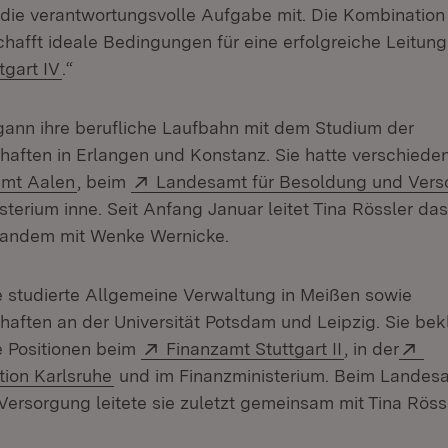
 die verantwortungsvolle Aufgabe mit. Die Kombination
afft ideale Bedingungen für eine erfolgreiche Leitung
(Öffnet in neuem Fenster)
tgart IV
.“
gann ihre berufliche Laufbahn mit dem Studium der
aften in Erlangen und Konstanz. Sie hatte verschieden
(Öffnet in neuem Fenster)
Extern:
amt Aalen
, beim
Landesamt für Besoldung und Vers
sterium inne. Seit Anfang Januar leitet Tina Rössler da
 Tandem mit Wenke Wernicke.
studierte Allgemeine Verwaltung in Meißen sowie
aften an der Universität Potsdam und Leipzig. Sie bek
Extern:
(Öffnet in n
Ex
e Positionen beim
Finanzamt Stuttgart II
, in der
(Öffnet in neuem Fenster)
tion Karlsruhe
und im Finanzministerium. Beim Landesa
ersorgung leitete sie zuletzt gemeinsam mit Tina Röss