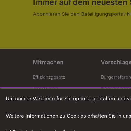
Immer auf dem neuesten
Abonnieren Sie den Beteiligungsportal-N
Mitmachen
Vorschlag
Effizienzgesetz
Bürgerrefere
Dienst- und
Abgeordnete
Versorgungsbezüge
Um unsere Webseite für Sie optimal gestalten und v
Bürgerbeauft
Kommunale Verfahren
Petition
Weitere Informationen zu Cookies erhalten Sie in un
Weitere
Volksantrag
Beteiligungsprozesse