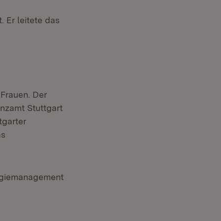
 Er leitete das
 Frauen. Der
anzamt Stuttgart
tgarter
as
ergiemanagement