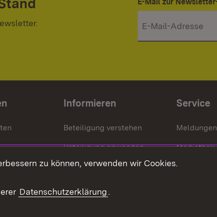
 Stand
E-Mail zur Newslett
ewsletter.
en
Informieren
Service
nten
Beteiligung verstehen
Meldungen
Beteiligung anwenden
Mediathek
erbessern zu können, verwenden wir Cookies.
ragte
Beteiligung stärken
Publikatio
Beteiligung erleben
Glossar
serer
Datenschutzerklärung
.
Beteiligung erforschen