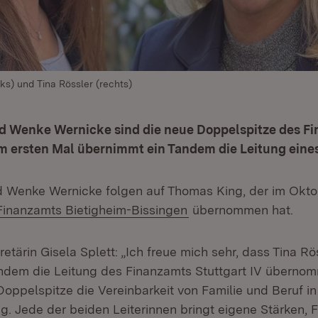
ks) und Tina Rössler (rechts)
nd Wenke Wernicke sind die neue Doppelspitze des F
um ersten Mal übernimmt ein Tandem die Leitung eine
d Wenke Wernicke folgen auf Thomas King, der im Okto
Extern:
(Öffnet in neuem Fens
Finanzamts Bietigheim-Bissingen
übernommen hat.
etärin Gisela Splett: „Ich freue mich sehr, dass Tina 
ndem die Leitung des Finanzamts Stuttgart IV überno
Doppelspitze die Vereinbarkeit von Familie und Beruf i
g. Jede der beiden Leiterinnen bringt eigene Stärken,