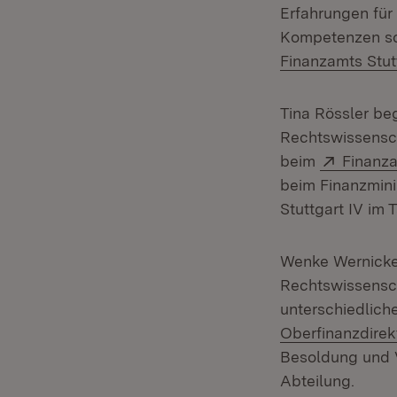
Erfahrungen für
Kompetenzen sch
Finanzamts Stut
Tina Rössler be
Rechtswissensch
Extern:
beim
Finanz
beim Finanzmini
Stuttgart IV im
Wenke Wernicke 
Rechtswissensch
unterschiedlich
Oberfinanzdirek
Besoldung und V
Abteilung.