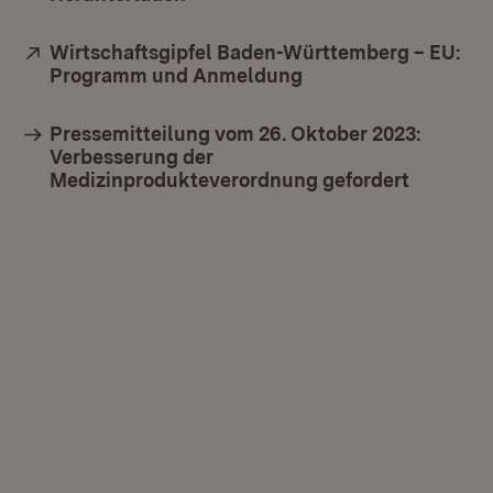
Extern:
Wirtschaftsgipfel Baden-Württemberg – EU:
Programm und Anmeldung
(Öffnet in neuem Fe
Pressemitteilung vom 26. Oktober 2023:
Verbesserung der
Medizinprodukteverordnung gefordert