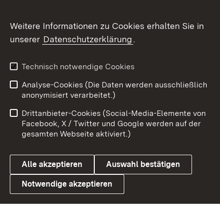
Flickr
Weitere Informationen zu Cookies erhalten Sie in
X / Twitter
unserer
Datenschutzerklärung
.
Youtube
Technisch notwendige Cookies
Zum 
Analyse-Cookies (Die Daten werden ausschließlich
Impressum
Kontakt
anonymisiert verarbeitet.)
Benutzungshinweise
Netiquette
Drittanbieter-Cookies (Social-Media-Elemente von
Barrierefreiheit
Datenschutz
Facebook, X / Twitter und Google werden auf der
gesamten Webseite aktiviert.)
Cookies
Alle akzeptieren
Auswahl bestätigen
Notwendige akzeptieren
Link zum Landesportal