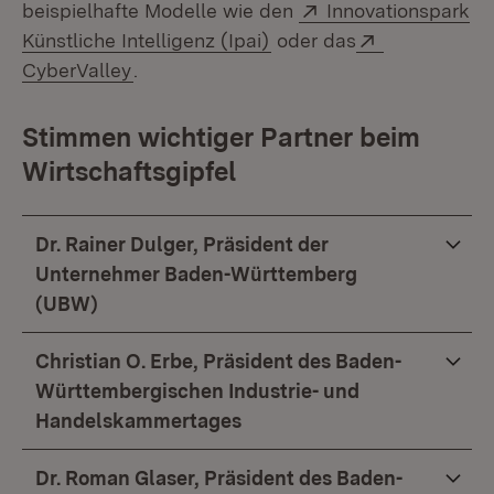
Extern:
beispielhafte Modelle wie den
Innovationspark
(Öffnet in neuem Fenster
Extern:
Künstliche Intelligenz (Ipai)
oder das
(Öffnet in neuem Fenster)
CyberValley
.
Stimmen wichtiger Partner beim
Wirtschaftsgipfel
Dr. Rainer Dulger, Präsident der
Unternehmer Baden-Württemberg
(UBW)
Christian O. Erbe, Präsident des Baden-
Württembergischen Industrie- und
Handelskammertages
Dr. Roman Glaser, Präsident des Baden-