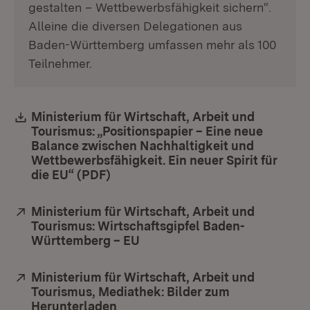
gestalten – Wettbewerbsfähigkeit sichern“.
Alleine die diversen Delegationen aus
Baden-Württemberg umfassen mehr als 100
Teilnehmer.
Download:
Ministerium für Wirtschaft, Arbeit und
Tourismus: „Positionspapier – Eine neue
Balance zwischen Nachhaltigkeit und
Wettbewerbsfähigkeit. Ein neuer Spirit für
die EU“ (PDF)
(Öffnet in neuem Fenster)
Extern:
Ministerium für Wirtschaft, Arbeit und
Tourismus: Wirtschaftsgipfel Baden-
Württemberg – EU
(Öffnet in neuem Fenster)
Extern:
Ministerium für Wirtschaft, Arbeit und
Tourismus, Mediathek: Bilder zum
Herunterladen
(Öffnet in neuem Fenster)