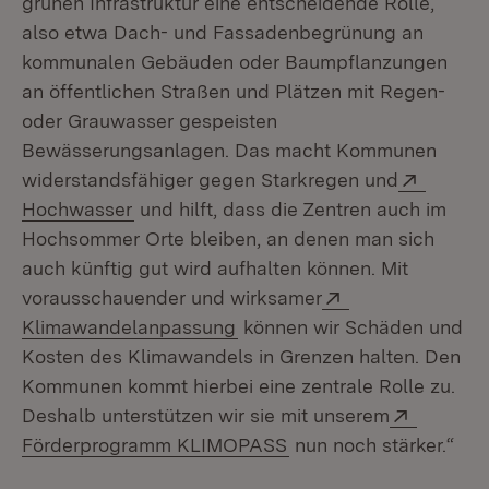
grünen Infrastruktur eine entscheidende Rolle,
also etwa Dach- und Fassadenbegrünung an
kommunalen Gebäuden oder Baumpflanzungen
an öffentlichen Straßen und Plätzen mit Regen-
oder Grauwasser gespeisten
Bewässerungsanlagen. Das macht Kommunen
Extern:
widerstandsfähiger gegen Starkregen und
(Öffnet in neuem Fenster)
Hochwasser
und hilft, dass die Zentren auch im
Hochsommer Orte bleiben, an denen man sich
auch künftig gut wird aufhalten können. Mit
Extern:
vorausschauender und wirksamer
(Öffnet in neuem Fenster)
Klimawandelanpassung
können wir Schäden und
Kosten des Klimawandels in Grenzen halten. Den
Kommunen kommt hierbei eine zentrale Rolle zu.
Extern:
Deshalb unterstützen wir sie mit unserem
(Öffnet in neuem Fenst
Förderprogramm KLIMOPASS
nun noch stärker.“