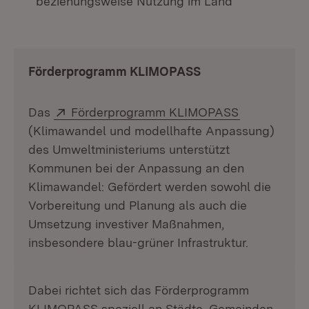
beziehungsweise Nutzung im Land
Förderprogramm KLIMOPASS
Extern:
(Öffnet in n
Das
Förderprogramm KLIMOPASS
(Klimawandel und modellhafte Anpassung)
des Umweltministeriums unterstützt
Kommunen bei der Anpassung an den
Klimawandel: Gefördert werden sowohl die
Vorbereitung und Planung als auch die
Umsetzung investiver Maßnahmen,
insbesondere blau-grüner Infrastruktur.
Dabei richtet sich das Förderprogramm
KLIMOPASS speziell an Städte, Gemeinden