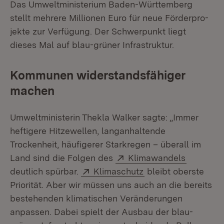
Das Umweltministerium Baden-Württemberg
stellt mehrere Millionen Euro für neue Förderpro­
jekte zur Verfügung. Der Schwerpunkt liegt
dieses Mal auf blau-grüner Infrastruktur.
Kommunen widerstandsfähiger
machen
Umweltministerin Thekla Walker sagte: „Immer
heftigere Hitzewellen, langanhaltende
Trockenheit, häufigerer Starkregen – überall im
Extern:
(Öffnet i
Land sind die Folgen des
Klimawandels
Extern:
(Öffnet in neuem Fe
deutlich spürbar.
Klimaschutz
bleibt oberste
Priorität. Aber wir müssen uns auch an die bereits
bestehenden klimatischen Veränderungen
anpassen. Dabei spielt der Ausbau der blau-