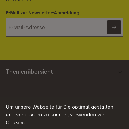
E-Mail zur Newsletter-Anmeldung
News
Themenübersicht
Social Media
Um unsere Webseite für Sie optimal gestalten
und verbessern zu können, verwenden wir
Facebook
Cookies.
Flickr