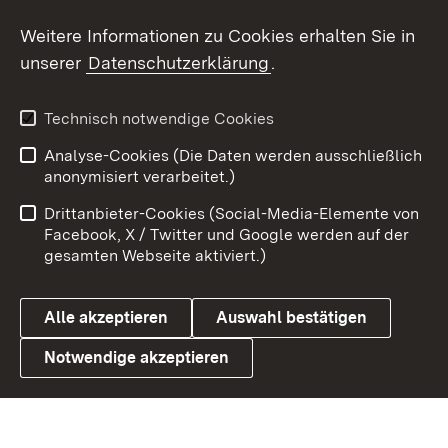
Weitere Informationen zu Cookies erhalten Sie in
X / Twitter
unserer
Datenschutzerklärung
.
Youtube
Technisch notwendige Cookies
Zum 
Analyse-Cookies (Die Daten werden ausschließlich
Impressum
Kontakt
anonymisiert verarbeitet.)
Benutzungshinweise
Netiquette
Drittanbieter-Cookies (Social-Media-Elemente von
Barrierefreiheit
Datenschutz
Facebook, X / Twitter und Google werden auf der
gesamten Webseite aktiviert.)
Cookies
Alle akzeptieren
Auswahl bestätigen
Notwendige akzeptieren
Link zum Landesportal