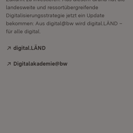
landesweite und ressortübergreifende
Digitalisierungsstrategie jetzt ein Update
bekommen: Aus digital@bw wird digital.LÄND –
für alle digital.
Extern:
digital.LÄND
(Öffnet in neuem Fenster)
Extern:
Digitalakademie@bw
(Öffnet in neuem Fenster)