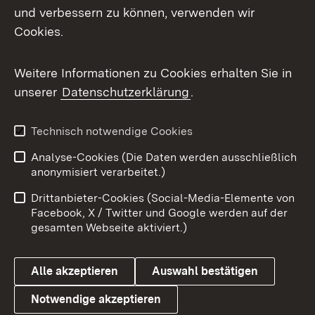
und verbessern zu können, verwenden wir
Facebook
Cookies.
Flickr
Weitere Informationen zu Cookies erhalten Sie in
X / Twitter
unserer
Datenschutzerklärung
.
Youtube
Technisch notwendige Cookies
Zum 
Analyse-Cookies (Die Daten werden ausschließlich
Impressum
Kontakt
anonymisiert verarbeitet.)
Benutzungshinweise
Netiquette
Drittanbieter-Cookies (Social-Media-Elemente von
Barrierefreiheit
Datenschutz
Facebook, X / Twitter und Google werden auf der
gesamten Webseite aktiviert.)
Cookies
Alle akzeptieren
Auswahl bestätigen
Notwendige akzeptieren
Link zum Landesportal