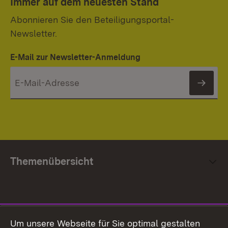
Immer auf dem neuesten Stand
Abonnieren Sie den Beteiligungsportal-
Newsletter.
E-Mail zur Newsletter-Anmeldung
News
Themenübersicht
Social Media
Um unsere Webseite für Sie optimal gestalten