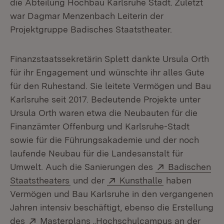
die Abteilung Hochbau Karlsruhe Stadt. Zuletzt
war Dagmar Menzenbach Leiterin der
Projektgruppe Badisches Staatstheater.
Finanzstaatssekretärin Splett dankte Ursula Orth
für ihr Engagement und wünschte ihr alles Gute
für den Ruhestand. Sie leitete Vermögen und Bau
Karlsruhe seit 2017. Bedeutende Projekte unter
Ursula Orth waren etwa die Neubauten für die
Finanzämter Offenburg und Karlsruhe-Stadt
sowie für die Führungsakademie und der noch
laufende Neubau für die Landesanstalt für
Extern:
Umwelt. Auch die Sanierungen des
Badischen
(Öffnet in neuem Fenster)
Extern:
(Öffnet in neu
Staatstheaters
und der
Kunsthalle
haben
Vermögen und Bau Karlsruhe in den vergangenen
Jahren intensiv beschäftigt, ebenso die Erstellung
Extern:
des
Masterplans „Hochschulcampus an der