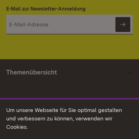
E-Mail zur Newsletter-Anmeldung
News
Themenübersicht
Social Media
Um unsere Webseite für Sie optimal gestalten
und verbessern zu können, verwenden wir
Facebook
Cookies.
Flickr