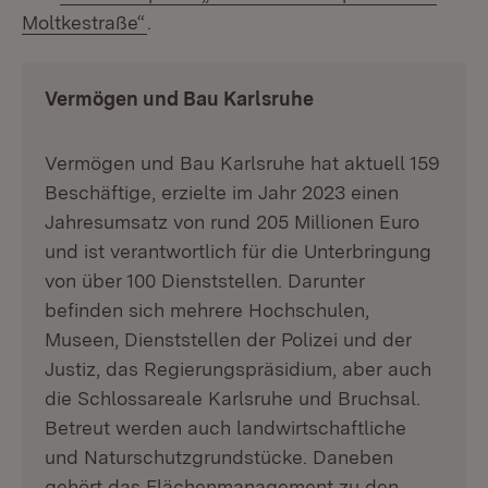
(Öffnet in neuem Fenster)
Moltkestraße“
.
Vermögen und Bau Karlsruhe
Vermögen und Bau Karlsruhe hat aktuell 159
Beschäftige, erzielte im Jahr 2023 einen
Jahresumsatz von rund 205 Millionen Euro
und ist verantwortlich für die Unterbringung
von über 100 Dienststellen. Darunter
befinden sich mehrere Hochschulen,
Museen, Dienststellen der Polizei und der
Justiz, das Regierungspräsidium, aber auch
die Schlossareale Karlsruhe und Bruchsal.
Betreut werden auch landwirtschaftliche
und Naturschutzgrundstücke. Daneben
gehört das Flächenmanagement zu den