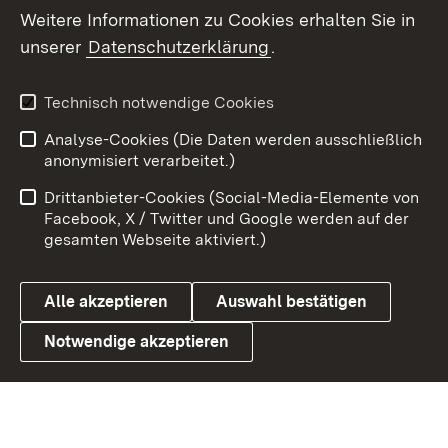
Weitere Informationen zu Cookies erhalten Sie in
X / Twitter
unserer
Datenschutzerklärung
.
Youtube
Technisch notwendige Cookies
Zum 
Analyse-Cookies (Die Daten werden ausschließlich
Impressum
Kontakt
anonymisiert verarbeitet.)
Benutzungshinweise
Netiquette
Drittanbieter-Cookies (Social-Media-Elemente von
Barrierefreiheit
Datenschutz
Facebook, X / Twitter und Google werden auf der
gesamten Webseite aktiviert.)
Cookies
Alle akzeptieren
Auswahl bestätigen
Notwendige akzeptieren
Link zum Landesportal