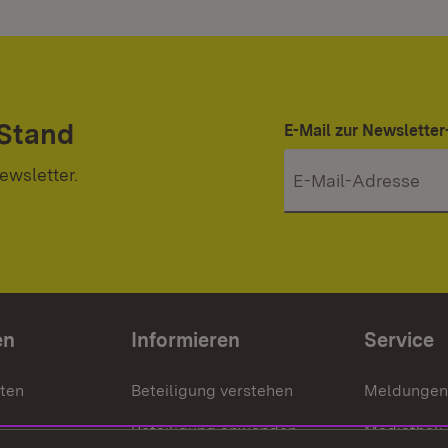
 Stand
E-Mail zur Newslett
ewsletter.
en
Informieren
Service
nten
Beteiligung verstehen
Meldungen
Beteiligung anwenden
Mediathek