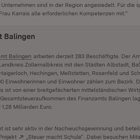
 Unternehmen sind in der Region angesiedelt. Für die
Frau Karrais alle erforderlichen Kompetenzen mit.“
t Balingen
(Öffnet in neuem Fenster)
amt Balingen
arbeiten derzeit 283 Beschäftigte. Der Am
andkreis Zollernalbkreis mit den Städten Albstadt, Bal
 Haigerloch, Hechingen, Meßstetten, Rosenfeld und Sc
0 Einwohnerinnen und Einwohner zählen zum Bezirk. D
is ist von einer breitgefächerten mittelständischen Wirt
 Gesamtsteueraufkommen des Finanzamts Balingen lag
 1,28 Milliarden Euro.
 ist sehr aktiv in der Nachwuchsgewinnung und beteili
Extern:
(Öffnet in neuem Fens
Projekt
„Steuer macht Schule“
. Dabei besuchen Mita