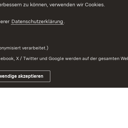
erbessern zu können, verwenden wir Cookies.
ragte
Beteiligung stärken
Publikatio
Beteiligung erleben
Glossar
serer
Datenschutzerklärung
.
Beteiligung erforschen
mung
nymisiert verarbeitet.)
ebook, X / Twitter und Google werden auf der gesamten Webs
Impressum
Kontakt
Benutzungshinweise
Netiqu
wendige akzeptieren