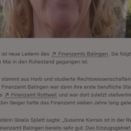
Extern:
(Öffnet i
 ist neue Leiterin des
Finanzamts Balingen
. Sie folg
e Mai in den Ruhestand gegangen ist.
 stammt aus Horb und studierte Rechtswissenschaften
 Finanzamt Balingen war dann ihre erste berufliche St
Extern:
(Öffnet in neuem Fenster)
ns
Finanzamt Rottweil
und war dort zuletzt stellvertr
bin Geiger hatte das Finanzamt sieben Jahre lang gelei
tärin Gisela Splett sagte: „Susanne Karrais ist in der 
inanzamt Balingen bereits sehr gut. Das Einzugsgebiet 