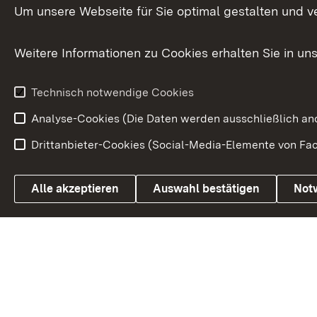
Versorgungsbezüge
Um unsere Webseite für Sie optimal gestalten und v
Bürgerbeauft
Kommunale Verfahren
Petition
Weitere Informationen zu Cookies erhalten Sie in un
Weitere
Volksantrag
Beteiligungsprozesse
Technisch notwendige Cookies
Volksabstim
Analyse-Cookies (Die Daten werden ausschließlich ano
Drittanbieter-Cookies (Social-Media-Elemente von Fac
Link zum Landesportal
Alle akzeptieren
Auswahl bestätigen
Not