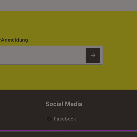
er-Anmeldung
Newsletter 
Social Media
Facebook
Flickr