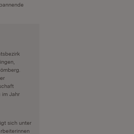
 spannende
tsbezirk
ingen,
hömberg.
er
schaft
 im Jahr
gt sich unter
ter)
rbeiterinnen