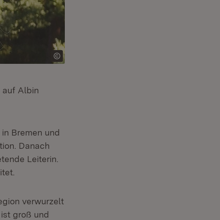
n neuem Fenster)
t auf Albin
 in Bremen und
ation. Danach
etende Leiterin.
tet.
Region verwurzelt
ist groß und