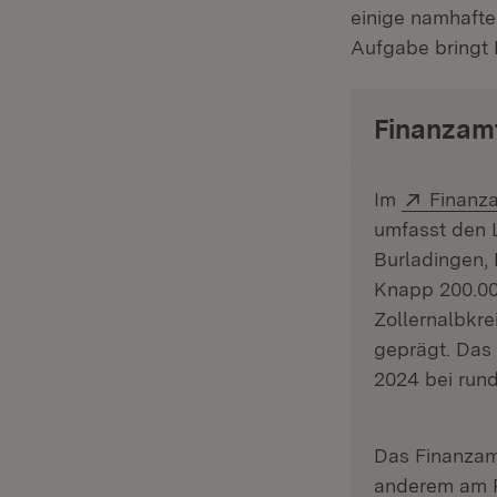
einige namhafte
Aufgabe bringt 
Finanzam
Extern:
Im
Finanz
umfasst den L
Burladingen,
Knapp 200.00
Zollernalbkre
geprägt. Das
2024 bei rund
Das Finanzamt
anderem am 