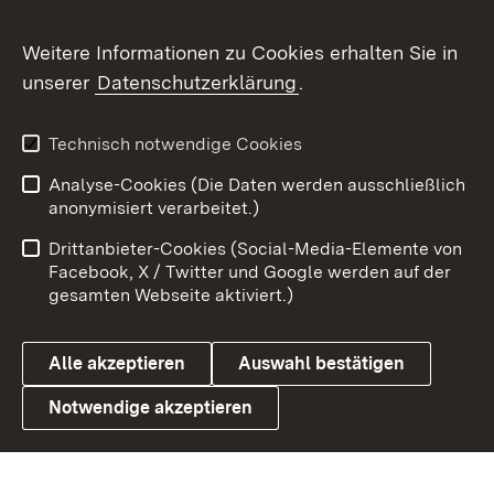
Flickr
Weitere Informationen zu Cookies erhalten Sie in
X / Twitter
unserer
Datenschutzerklärung
.
Youtube
Technisch notwendige Cookies
Zum 
Analyse-Cookies (Die Daten werden ausschließlich
Impressum
Kontakt
anonymisiert verarbeitet.)
Benutzungshinweise
Netiquette
Drittanbieter-Cookies (Social-Media-Elemente von
Barrierefreiheit
Datenschutz
Facebook, X / Twitter und Google werden auf der
gesamten Webseite aktiviert.)
Cookies
Alle akzeptieren
Auswahl bestätigen
Notwendige akzeptieren
Link zum Landesportal