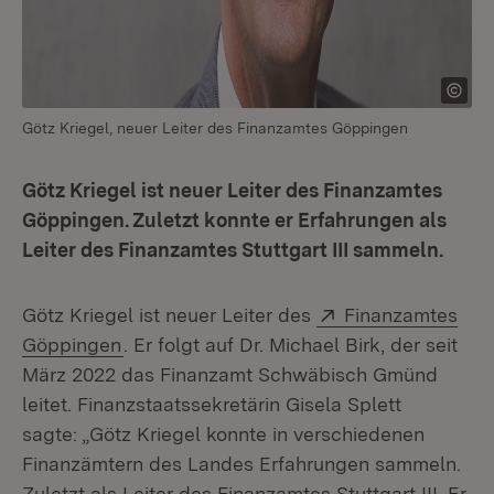
Götz Kriegel, neuer Leiter des Finanzamtes Göppingen
Götz Kriegel ist neuer Leiter des Finanzamtes
Göppingen. Zuletzt konnte er Erfahrungen als
Leiter des Finanzamtes Stuttgart III sammeln.
Extern:
Götz Kriegel ist neuer Leiter des
Finanzamtes
(Öffnet in neuem Fenster)
Göppingen
. Er folgt auf Dr. Michael Birk, der seit
März 2022 das Finanzamt Schwäbisch Gmünd
leitet. Finanzstaatssekretärin Gisela Splett
sagte: „Götz Kriegel konnte in verschiedenen
Finanzämtern des Landes Erfahrungen sammeln.
Zuletzt als Leiter des Finanzamtes Stuttgart III. Er