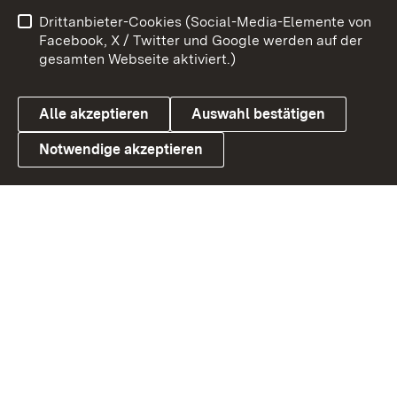
Benutzungshinweise
Netiquette
Drittanbieter-Cookies (Social-Media-Elemente von
Barrierefreiheit
Datenschutz
Facebook, X / Twitter und Google werden auf der
gesamten Webseite aktiviert.)
Cookies
Alle akzeptieren
Auswahl bestätigen
Notwendige akzeptieren
Link zum Landesportal