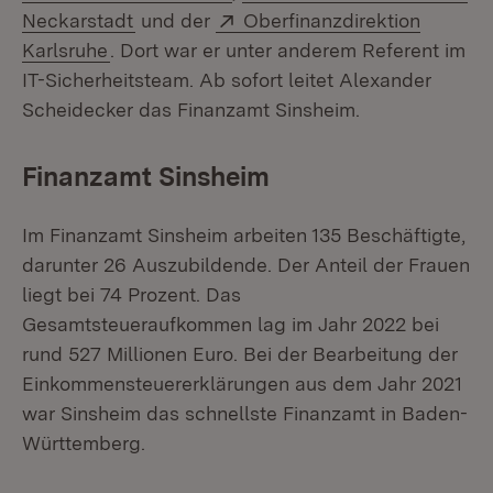
(Öffnet in neuem Fenster)
Extern:
Neckarstadt
und der
Oberfinanzdirektion
(Öffnet in neuem Fenster)
Karlsruhe
. Dort war er unter anderem Referent im
IT-Sicherheitsteam. Ab sofort leitet Alexander
Scheidecker das Finanzamt Sinsheim.
Finanzamt Sinsheim
Im Finanzamt Sinsheim arbeiten 135 Beschäftigte,
darunter 26 Auszubildende. Der Anteil der Frauen
liegt bei 74 Prozent. Das
Gesamtsteueraufkommen lag im Jahr 2022 bei
rund 527 Millionen Euro. Bei der Bearbeitung der
Einkommensteuererklärungen aus dem Jahr 2021
war Sinsheim das schnellste Finanzamt in Baden-
Württemberg.