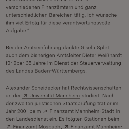
verschiedenen Finanzämtern und ganz
unterschiedlichen Bereichen tätig. Ich wünsche
ihm viel Erfolg für diese verantwortungsvolle
Aufgabe.“
Bei der Amtseinführung dankte Gisela Splett
auch dem bisherigen Amtsleiter Dieter Weißhardt
für über 35 Jahre im Dienst der Steuerverwaltung
des Landes Baden-Württembergs.
Alexander Scheidecker hat Rechtwissenschaften
Extern:
(Öffnet in neuem Fen
an der
Universität Mannheim
studiert. Nach
der zweiten juristischen Staatsprüfung trat er im
Extern:
(Öffne
Jahr 2001 beim
Finanzamt Mannheim-Stadt
in
den Landesdienst ein. Es folgten Stationen beim
Extern:
(Öffnet in neuem Fenster)
Extern:
Finanzamt Mosbach
,
Finanzamt Mannheim-