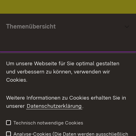
Themenübersicht
Social Media
Um unsere Webseite für Sie optimal gestalten
und verbessern zu können, verwenden wir
Facebook
Cookies.
Flickr
Weitere Informationen zu Cookies erhalten Sie in
X / Twitter
unserer
Datenschutzerklärung
.
Youtube
Technisch notwendige Cookies
Zum 
Analyse-Cookies (Die Daten werden ausschließlich
Impressum
Kontakt