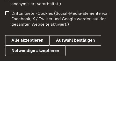
anonymisiert verarbeitet.)
Benutzungshinweise
Netiquette
Drittanbieter-Cookies (Social-Media-Elemente von
Barrierefreiheit
Datenschutz
Facebook, X / Twitter und Google werden auf der
gesamten Webseite aktiviert.)
Cookies
Alle akzeptieren
Auswahl bestätigen
Notwendige akzeptieren
Link zum Landesportal