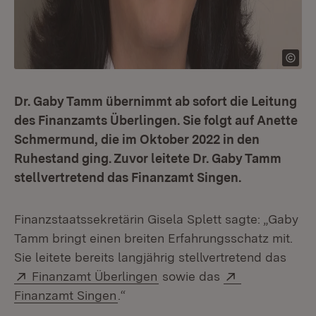
Dr. Gaby Tamm übernimmt ab sofort die Leitung
des Finanzamts Überlingen. Sie folgt auf Anette
Schmermund, die im Oktober 2022 in den
Ruhestand ging. Zuvor leitete Dr. Gaby Tamm
stellvertretend das Finanzamt Singen.
Finanzstaatssekretärin Gisela Splett sagte: „Gaby
Tamm bringt einen breiten Erfahrungsschatz mit.
Sie leitete bereits langjährig stellvertretend das
Extern:
(Öffnet in neuem Fenster)
Extern:
Finanzamt Überlingen
sowie das
(Öffnet in neuem Fenster)
Finanzamt Singen
.“