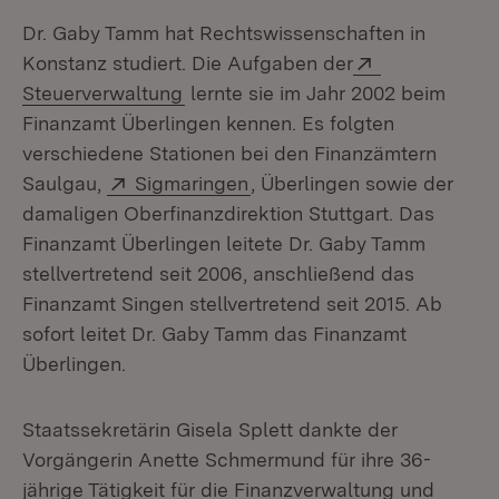
Dr. Gaby Tamm hat Rechtswissenschaften in
Extern:
Konstanz studiert. Die Aufgaben der
(Öffnet in neuem Fenster)
Steuerverwaltung
lernte sie im Jahr 2002 beim
Finanzamt Überlingen kennen. Es folgten
verschiedene Stationen bei den Finanzämtern
Extern:
(Öffnet in neuem Fenster)
Saulgau,
Sigmaringen
, Überlingen sowie der
damaligen Oberfinanzdirektion Stuttgart. Das
Finanzamt Überlingen leitete Dr. Gaby Tamm
stellvertretend seit 2006, anschließend das
Finanzamt Singen stellvertretend seit 2015. Ab
sofort leitet Dr. Gaby Tamm das Finanzamt
Überlingen.
Staatssekretärin Gisela Splett dankte der
Vorgängerin Anette Schmermund für ihre 36-
jährige Tätigkeit für die Finanzverwaltung und