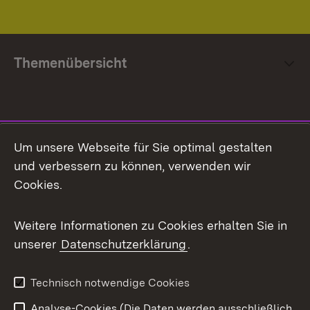
Themenübersicht
Social Media
Um unsere Webseite für Sie optimal gestalten
und verbessern zu können, verwenden wir
Facebook
Cookies.
Flickr
Weitere Informationen zu Cookies erhalten Sie in
X / Twitter
unserer
Datenschutzerklärung
.
Youtube
Technisch notwendige Cookies
Zum 
Analyse-Cookies (Die Daten werden ausschließlich