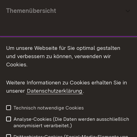
Themenübersicht
Social Media
Um unsere Webseite für Sie optimal gestalten
und verbessern zu können, verwenden wir
Facebook
Cookies.
Flickr
Weitere Informationen zu Cookies erhalten Sie in
X / Twitter
unserer
Datenschutzerklärung
.
Youtube
Technisch notwendige Cookies
Zum 
Analyse-Cookies (Die Daten werden ausschließlich
Impressum
Kontakt
anonymisiert verarbeitet.)
Benutzungshinweise
Netiquette
Drittanbieter-Cookies (Social-Media-Elemente von