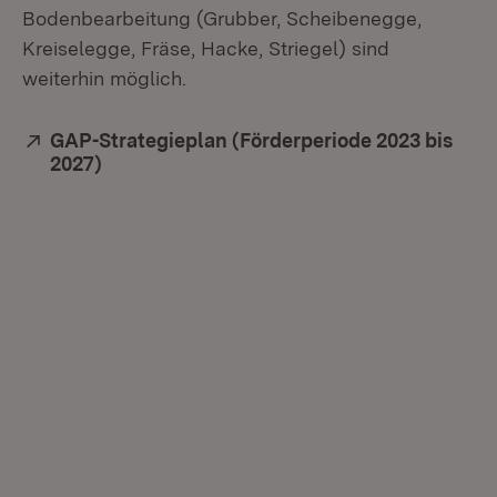
Bodenbearbeitung (Grubber, Scheibenegge,
Kreiselegge, Fräse, Hacke, Striegel) sind
weiterhin möglich.
Extern:
GAP-Strategieplan (Förderperiode 2023 bis
2027)
(Öffnet in neuem Fenster)