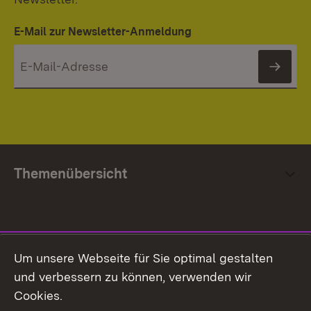
E-Mail zur Newsletter-Anmeldung
News
Themenübersicht
Social Media
Um unsere Webseite für Sie optimal gestalten
und verbessern zu können, verwenden wir
Facebook
Cookies.
Flickr