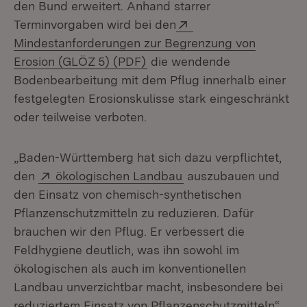
den Bund erweitert. Anhand starrer
Extern:
Terminvorgaben wird bei den
Mindestanforderungen zur Begrenzung von
(Öffnet in neuem Fenster)
Erosion (GLÖZ 5) (PDF)
die wendende
Bodenbearbeitung mit dem Pflug innerhalb einer
festgelegten Erosionskulisse stark eingeschränkt
oder teilweise verboten.
„Baden-Württemberg hat sich dazu verpflichtet,
Extern:
(Öffnet in neuem Fens
den
ökologischen Landbau
auszubauen und
den Einsatz von chemisch-synthetischen
Pflanzenschutzmitteln zu reduzieren. Dafür
brauchen wir den Pflug. Er verbessert die
Feldhygiene deutlich, was ihn sowohl im
ökologischen als auch im konventionellen
Landbau unverzichtbar macht, insbesondere bei
reduziertem Einsatz von Pflanzenschutzmitteln“,