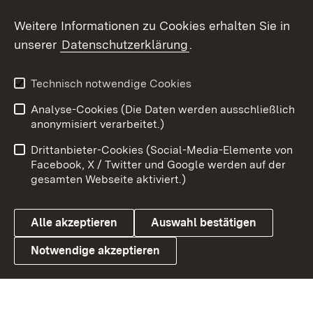
Weitere Informationen zu Cookies erhalten Sie in
X / Twitter
unserer
Datenschutzerklärung
.
Youtube
Technisch notwendige Cookies
Zum 
Analyse-Cookies (Die Daten werden ausschließlich
Impressum
Kontakt
anonymisiert verarbeitet.)
Benutzungshinweise
Netiquette
Drittanbieter-Cookies (Social-Media-Elemente von
Barrierefreiheit
Datenschutz
Facebook, X / Twitter und Google werden auf der
gesamten Webseite aktiviert.)
Cookies
Alle akzeptieren
Auswahl bestätigen
Notwendige akzeptieren
Link zum Landesportal