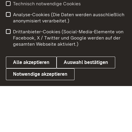
Technisch notwendige Cookies
Zum 
Analyse-Cookies (Die Daten werden ausschließlich
Impressum
Kontakt
anonymisiert verarbeitet.)
Benutzungshinweise
Netiquette
Drittanbieter-Cookies (Social-Media-Elemente von
Barrierefreiheit
Datenschutz
Facebook, X / Twitter und Google werden auf der
gesamten Webseite aktiviert.)
Cookies
Alle akzeptieren
Auswahl bestätigen
Notwendige akzeptieren
Link zum Landesportal