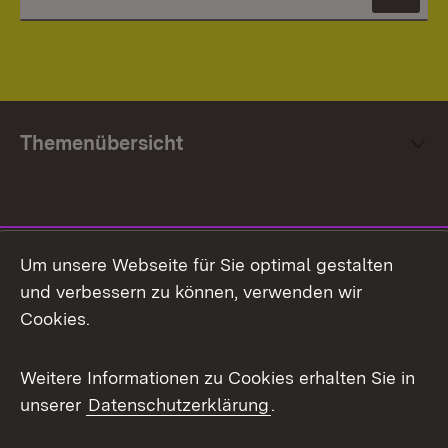
News
Themenübersicht
Social Media
Um unsere Webseite für Sie optimal gestalten
und verbessern zu können, verwenden wir
Facebook
Cookies.
Flickr
Weitere Informationen zu Cookies erhalten Sie in
X / Twitter
unserer
Datenschutzerklärung
.
Youtube