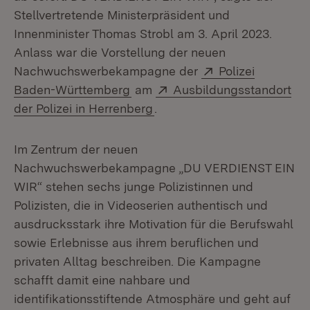
Stellvertretende Ministerpräsident und
Innenminister Thomas Strobl am 3. April 2023.
Anlass war die Vorstellung der neuen
Extern:
Nachwuchswerbekampagne der
Polizei
(Öffnet in neuem Fenster)
Extern:
Baden-Württemberg
am
Ausbildungsstandort
(Öffnet in neuem Fenster)
der Polizei in Herrenberg
.
Im Zentrum der neuen
Nachwuchswerbekampagne „DU VERDIENST EIN
WIR“ stehen sechs junge Polizistinnen und
Polizisten, die in Videoserien authentisch und
ausdrucksstark ihre Motivation für die Berufswahl
sowie Erlebnisse aus ihrem beruflichen und
privaten Alltag beschreiben. Die Kampagne
schafft damit eine nahbare und
identifikationsstiftende Atmosphäre und geht auf