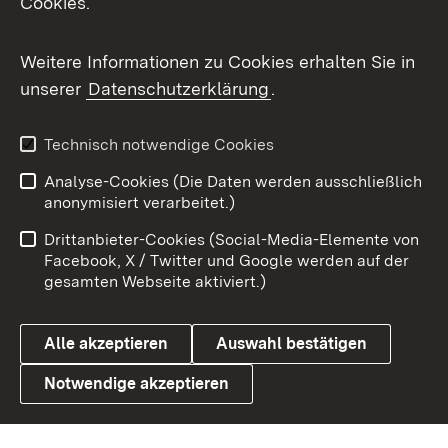
Cookies.
Flickr
Weitere Informationen zu Cookies erhalten Sie in
X / Twitter
unserer
Datenschutzerklärung
.
Youtube
Technisch notwendige Cookies
Zum 
Analyse-Cookies (Die Daten werden ausschließlich
Impressum
Kontakt
anonymisiert verarbeitet.)
Benutzungshinweise
Netiquette
Drittanbieter-Cookies (Social-Media-Elemente von
Barrierefreiheit
Datenschutz
Facebook, X / Twitter und Google werden auf der
gesamten Webseite aktiviert.)
Cookies
Alle akzeptieren
Auswahl bestätigen
Notwendige akzeptieren
Link zum Landesportal