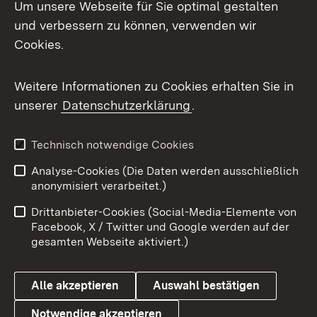
Um unsere Webseite für Sie optimal gestalten
und verbessern zu können, verwenden wir
Facebook
Cookies.
Flickr
Weitere Informationen zu Cookies erhalten Sie in
X / Twitter
unserer
Datenschutzerklärung
.
Youtube
Technisch notwendige Cookies
Zum 
Analyse-Cookies (Die Daten werden ausschließlich
Impressum
Kontakt
anonymisiert verarbeitet.)
Benutzungshinweise
Netiquette
Drittanbieter-Cookies (Social-Media-Elemente von
Barrierefreiheit
Datenschutz
Facebook, X / Twitter und Google werden auf der
gesamten Webseite aktiviert.)
Cookies
Alle akzeptieren
Auswahl bestätigen
Notwendige akzeptieren