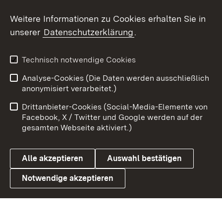
Weitere Informationen zu Cookies erhalten Sie in
X / Twitter
unserer
Datenschutzerklärung
.
Youtube
Technisch notwendige Cookies
Zum 
Analyse-Cookies (Die Daten werden ausschließlich
Impressum
Kontakt
anonymisiert verarbeitet.)
Benutzungshinweise
Netiquette
Drittanbieter-Cookies (Social-Media-Elemente von
Barrierefreiheit
Datenschutz
Facebook, X / Twitter und Google werden auf der
gesamten Webseite aktiviert.)
Cookies
Alle akzeptieren
Auswahl bestätigen
Notwendige akzeptieren
Link zum Landesportal