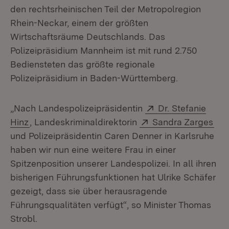
den rechtsrheinischen Teil der Metropolregion
Rhein-Neckar, einem der größten
Wirtschaftsräume Deutschlands. Das
Polizeipräsidium Mannheim ist mit rund 2.750
Bediensteten das größte regionale
Polizeipräsidium in Baden-Württemberg.
Extern:
„Nach Landespolizeipräsidentin
Dr. Stefanie
(Öffnet in neuem Fenster)
Extern:
(Öf
Hinz
, Landeskriminaldirektorin
Sandra Zarges
und Polizeipräsidentin Caren Denner in Karlsruhe
haben wir nun eine weitere Frau in einer
Spitzenposition unserer Landespolizei. In all ihren
bisherigen Führungsfunktionen hat Ulrike Schäfer
gezeigt, dass sie über herausragende
Führungsqualitäten verfügt“, so Minister Thomas
Strobl.