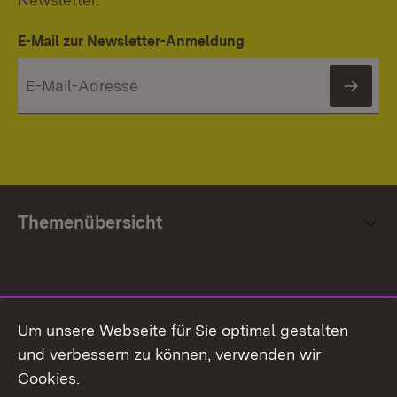
E-Mail zur Newsletter-Anmeldung
News
Themenübersicht
Social Media
Um unsere Webseite für Sie optimal gestalten
und verbessern zu können, verwenden wir
Facebook
Cookies.
Flickr