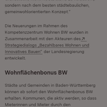
sondern nach dem besten städtebaulichen,
gemeinwohlorientierten Konzept.“
Die Neuerungen im Rahmen des
Kompetenzzentrum Wohnen BW wurden in
Extern:
Zusammenarbeit mit den Akteuren des
Strategiedialogs „Bezahlbares Wohnen und
(Öffnet in neuem Fenster)
Innovatives Bauen“
der Landesregierung
entwickelt.
Wohnflächenbonus BW
Städte und Gemeinden in Baden-Württemberg
können ab sofort den Wohnflächenbonus BW
erhalten. Kommunen, die aktiv werden, so dass
Mieterinnen und Mieter durch den