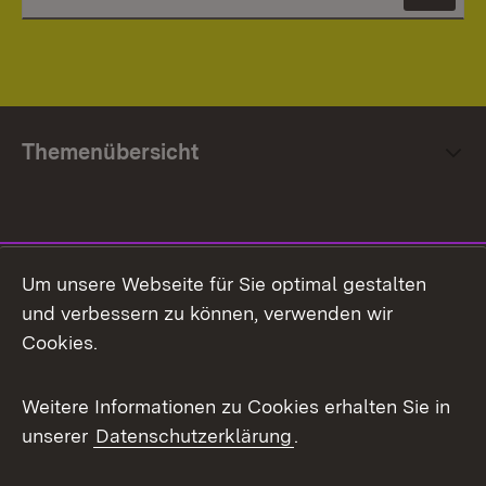
News
Themenübersicht
Social Media
Um unsere Webseite für Sie optimal gestalten
und verbessern zu können, verwenden wir
Facebook
Cookies.
Flickr
Weitere Informationen zu Cookies erhalten Sie in
X / Twitter
unserer
Datenschutzerklärung
.
Youtube