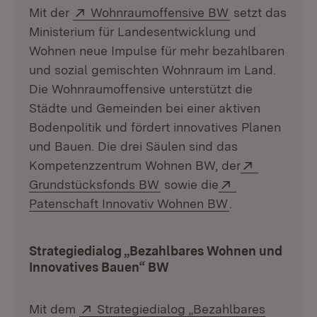
Extern:
(Öffnet in neu
Mit der
Wohnraumoffensive BW
setzt das
Ministerium für Landesentwicklung und
Wohnen neue Impulse für mehr bezahlbaren
und sozial gemischten Wohnraum im Land.
Die Wohnraumoffensive unterstützt die
Städte und Gemeinden bei einer aktiven
Bodenpolitik und fördert innovatives Planen
und Bauen. Die drei Säulen sind das
Extern:
Kompetenzzentrum Wohnen BW, der
(Öffnet in neuem Fenster)
Extern:
Grundstücksfonds BW
sowie die
(Öffnet in neue
Patenschaft Innovativ Wohnen BW
.
Strategiedialog „Bezahlbares Wohnen und
Innovatives Bauen“ BW
Extern:
Mit dem
Strategiedialog „Bezahlbares