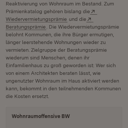
Reaktivierung von Wohnraum im Bestand. Zum
Extern:
Prämienkatalog gehören bislang die
(Öffnet in neuem Fenster)
Extern:
Wiedervermietungsprämie
und die
(Öffnet in neuem Fenster)
Beratungsprämie
. Die Wiedervermietungsprämie
belohnt Kommunen, die ihre Bürger ermutigen,
länger leerstehende Wohnungen wieder zu
vermieten. Zielgruppe der Beratungsprämie
wiederum sind Menschen, denen ihr
Einfamilienhaus zu groß geworden ist: Wer sich
von einem Architekten beraten lässt, wie
ungenutzter Wohnraum im Haus aktiviert werden
kann, bekommt in den teilnehmenden Kommunen
die Kosten ersetzt.
Wohnraumoffensive BW