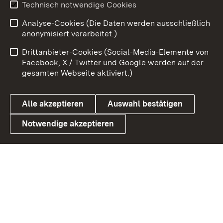
Technisch notwendige Cookies
Zum 
Analyse-Cookies (Die Daten werden ausschließlich
Impressum
Kontakt
anonymisiert verarbeitet.)
Benutzungshinweise
Netiquette
Drittanbieter-Cookies (Social-Media-Elemente von
Barrierefreiheit
Datenschutz
Facebook, X / Twitter und Google werden auf der
gesamten Webseite aktiviert.)
Cookies
Alle akzeptieren
Auswahl bestätigen
Notwendige akzeptieren
Link zum Landesportal