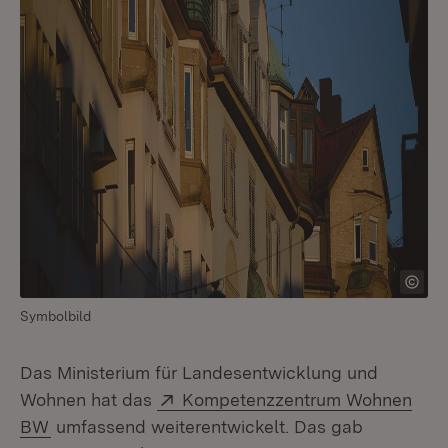
Symbolbild
Das Ministerium für Landesentwicklung und
Extern:
Wohnen hat das
Kompetenzzentrum Wohnen
(Öffnet in neuem Fenster)
BW
umfassend weiterentwickelt. Das gab