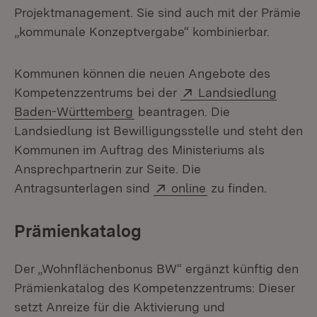
Projektmanagement. Sie sind auch mit der Prämie
„kommunale Konzeptvergabe“ kombinierbar.
Kommunen können die neuen Angebote des
Extern:
Kompetenzzentrums bei der
Landsiedlung
(Öffnet in neuem Fenster)
Baden-Württemberg
beantragen. Die
Landsiedlung ist Bewilligungsstelle und steht den
Kommunen im Auftrag des Ministeriums als
Ansprechpartnerin zur Seite. Die
Extern:
(Öffnet in neuem F
Antragsunterlagen sind
online
zu finden.
Prämienkatalog
Der „Wohnflächenbonus BW“ ergänzt künftig den
Prämienkatalog des Kompetenzzentrums: Dieser
setzt Anreize für die Aktivierung und