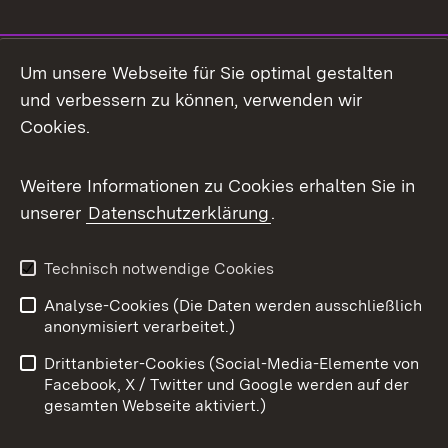
Social Media
Um unsere Webseite für Sie optimal gestalten
und verbessern zu können, verwenden wir
Facebook
Cookies.
Flickr
Weitere Informationen zu Cookies erhalten Sie in
X / Twitter
unserer
Datenschutzerklärung
.
Youtube
Technisch notwendige Cookies
Zum 
Analyse-Cookies (Die Daten werden ausschließlich
Impressum
Kontakt
anonymisiert verarbeitet.)
Benutzungshinweise
Netiquette
Drittanbieter-Cookies (Social-Media-Elemente von
Barrierefreiheit
Datenschutz
Facebook, X / Twitter und Google werden auf der
gesamten Webseite aktiviert.)
Cookies