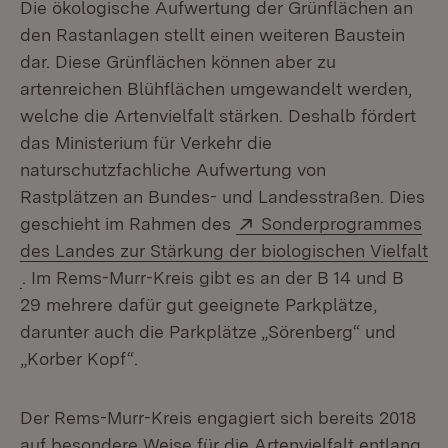
Die ökologische Aufwertung der Grünflächen an
den Rastanlagen stellt einen weiteren Baustein
dar. Diese Grünflächen können aber zu
artenreichen Blühflächen umgewandelt werden,
welche die Artenvielfalt stärken. Deshalb fördert
das Ministerium für Verkehr die
naturschutzfachliche Aufwertung von
Rastplätzen an Bundes- und Landesstraßen. Dies
Extern:
geschieht im Rahmen des
Sonderprogrammes
des Landes zur Stärkung der biologischen Vielfalt
(Öffnet in neuem Fenster)
. Im Rems-Murr-Kreis gibt es an der B 14 und B
29 mehrere dafür gut geeignete Parkplätze,
darunter auch die Parkplätze „Sörenberg“ und
„Korber Kopf“.
Der Rems-Murr-Kreis engagiert sich bereits 2018
auf besondere Weise für die Artenvielfalt entlang