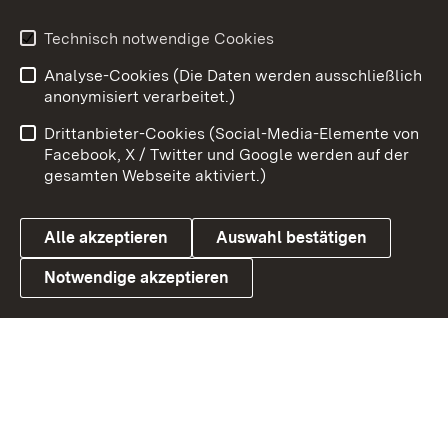
Technisch notwendige Cookies
Zum 
Analyse-Cookies (Die Daten werden ausschließlich
Impressum
Kontakt
anonymisiert verarbeitet.)
Benutzungshinweise
Netiquette
Drittanbieter-Cookies (Social-Media-Elemente von
Barrierefreiheit
Datenschutz
Facebook, X / Twitter und Google werden auf der
gesamten Webseite aktiviert.)
Cookies
Alle akzeptieren
Auswahl bestätigen
Notwendige akzeptieren
Link zum Landesportal