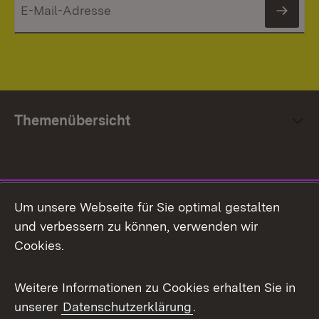
News
Themenübersicht
Social Media
Um unsere Webseite für Sie optimal gestalten
und verbessern zu können, verwenden wir
Facebook
Cookies.
Flickr
Weitere Informationen zu Cookies erhalten Sie in
X / Twitter
unserer
Datenschutzerklärung
.
Youtube