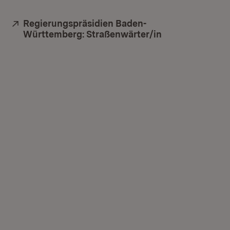
Extern:
Regierungspräsidien Baden-
Württemberg: Straßenwärter/in
(Öffnet in neue