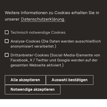
Flickr
Weitere Informationen zu Cookies erhalten Sie in
X / Twitter
unserer
Datenschutzerklärung
.
Youtube
Technisch notwendige Cookies
Zum 
Analyse-Cookies (Die Daten werden ausschließlich
Impressum
Kontakt
anonymisiert verarbeitet.)
Benutzungshinweise
Netiquette
Drittanbieter-Cookies (Social-Media-Elemente von
Barrierefreiheit
Datenschutz
Facebook, X / Twitter und Google werden auf der
gesamten Webseite aktiviert.)
Cookies
Alle akzeptieren
Auswahl bestätigen
Notwendige akzeptieren
Link zum Landesportal