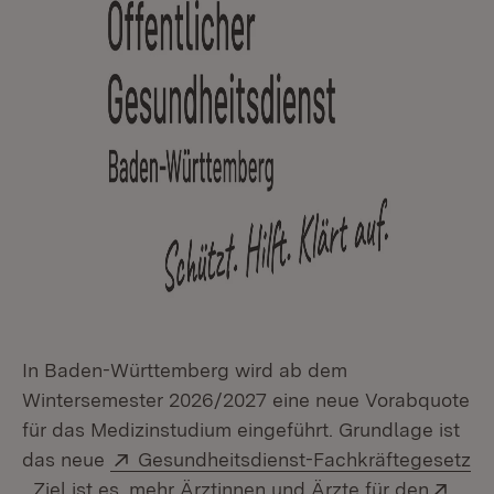
In Baden-Württemberg wird ab dem
Wintersemester 2026/2027 eine neue Vorabquote
für das Medizinstudium eingeführt. Grundlage ist
Extern:
das neue
Gesundheitsdienst-Fachkräftegesetz
(Öffnet in neuem Fenster)
Exte
. Ziel ist es, mehr Ärztinnen und Ärzte für den