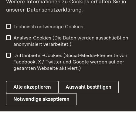
Weitere Informationen zu Cookies erhalten Sie in
X / Twitter
unserer
Datenschutzerklärung
.
Youtube
Technisch notwendige Cookies
Zum 
Analyse-Cookies (Die Daten werden ausschließlich
Impressum
Kontakt
anonymisiert verarbeitet.)
Benutzungshinweise
Netiquette
Drittanbieter-Cookies (Social-Media-Elemente von
Barrierefreiheit
Datenschutz
Facebook, X / Twitter und Google werden auf der
gesamten Webseite aktiviert.)
Cookies
Alle akzeptieren
Auswahl bestätigen
Notwendige akzeptieren
Link zum Landesportal