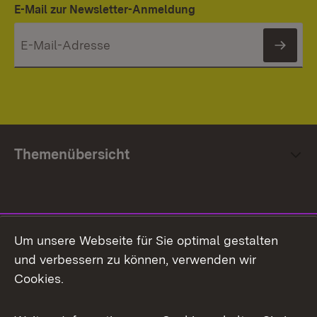
E-Mail zur Newsletter-Anmeldung
News
Themenübersicht
Social Media
Um unsere Webseite für Sie optimal gestalten
und verbessern zu können, verwenden wir
Facebook
Cookies.
Flickr