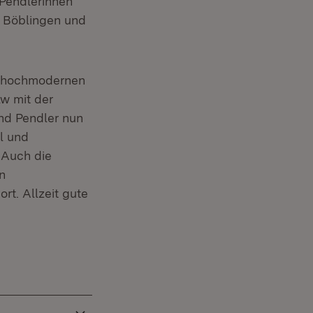
 Pendlerinnen
n Böblingen und
ie hochmodernen
w mit der
nd Pendler nun
l und
 Auch die
n
rt. Allzeit gute