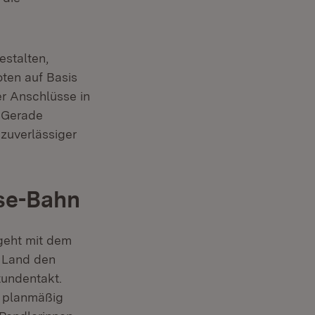
stalten,
ten auf Basis
er Anschlüsse in
. Gerade
zuverlässiger
se-Bahn
geht mit dem
s Land den
tundentakt.
2 planmäßig