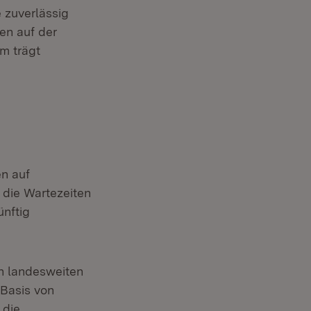
er)
 zuverlässig
en auf der
m trägt
en auf
 die Wartezeiten
ünftig
n landesweiten
 Basis von
 die