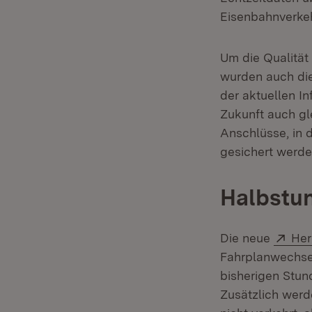
Eisenbahnverke
Um die Qualität
wurden auch die
der aktuellen In
Zukunft auch gl
Anschlüsse, in 
gesichert werde
Halbstu
Ext
Die neue
He
Fahrplanwechsel
bisherigen Stun
Zusätzlich werd