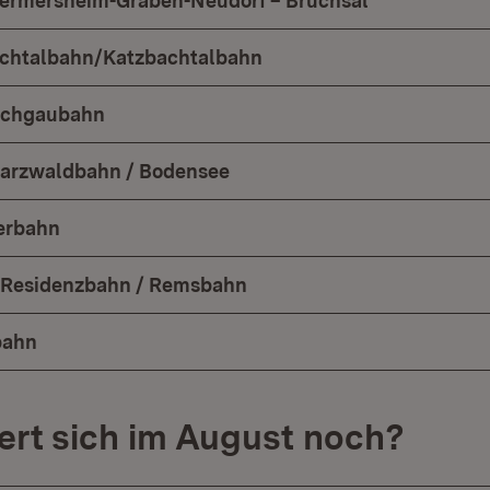
Germersheim-Graben-Neudorf – Bruchsal
ichtalbahn/Katzbachtalbahn
aichgaubahn
arzwaldbahn / Bodensee
erbahn
6 Residenzbahn / Remsbahn
bahn
rt sich im August noch?