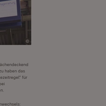
 flächendeckend
azu haben das
zeitregel“ für
bei
n.
anwechsels: