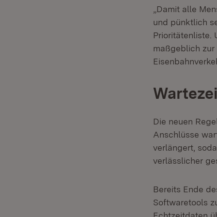
„Damit alle Men
und pünktlich s
Prioritätenlist
maßgeblich zur V
Eisenbahnverke
Wartezei
Die neuen Regel
Anschlüsse wart
verlängert, sod
verlässlicher g
Bereits Ende de
Softwaretools z
Echtzeitdaten ü