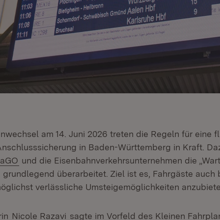
nwechsel am 14. Juni 2026 treten die Regeln für eine
Anschlusssicherung in Baden-Württemberg in Kraft. D
(Öffnet in neuem Fenster)
raGO
und die Eisenbahnverkehrsunternehmen die „Warte
grundlegend überarbeitet. Ziel ist es, Fahrgäste auch 
glichst verlässliche Umsteigemöglichkeiten anzubiete
rin
Nicole Razavi
sagte im Vorfeld des Kleinen Fahrpl