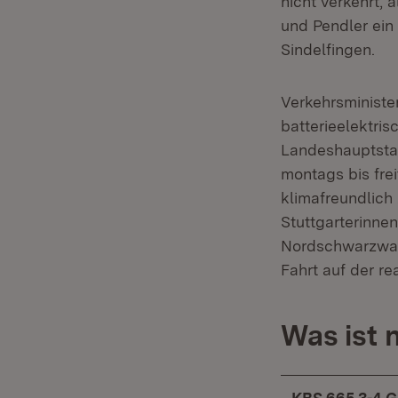
nicht verkehrt, 
und Pendler ein
Sindelfingen.
Verkehrsministe
batterieelektri
Landeshauptstad
montags bis fre
klimafreundlich
Stuttgarterinne
Nordschwarzwald
Fahrt auf der r
Was ist 