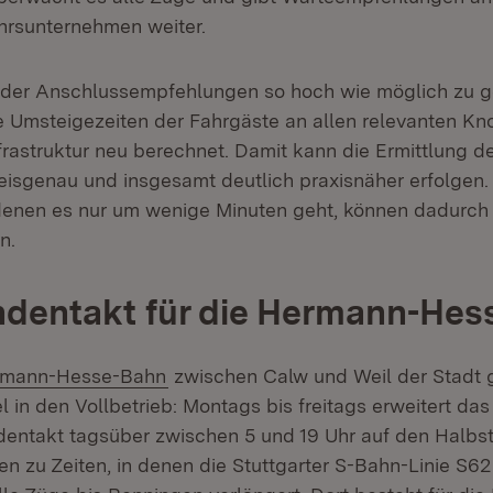
hrsunternehmen weiter.
 der Anschlussempfehlungen so hoch wie möglich zu ge
 Umsteigezeiten der Fahrgäste an allen relevanten Kno
frastruktur neu berechnet. Damit kann die Ermittlung d
eisgenau und insgesamt deutlich praxisnäher erfolgen
denen es nur um wenige Minuten geht, können dadurch 
n.
ndentakt für die Hermann-Hes
ern:
(Öffnet in neuem Fenster)
rmann-Hesse-Bahn
zwischen Calw und Weil der Stadt 
 in den Vollbetrieb: Montags bis freitags erweitert da
dentakt tagsüber zwischen 5 und 19 Uhr auf den Halbs
en zu Zeiten, in denen die Stuttgarter S-Bahn-Linie S6