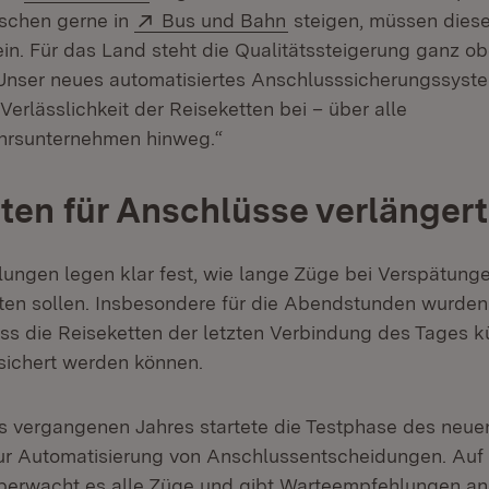
Extern:
(Öffnet in neuem Fenst
schen gerne in
Bus und Bahn
steigen, müssen diese
ein. Für das Land steht die Qualitätssteigerung ganz ob
e. Unser neues automatisiertes Anschlusssicherungssyste
erlässlichkeit der Reiseketten bei – über alle
hrsunternehmen hinweg.“
ten für Anschlüsse verlängert
ungen legen klar fest, wie lange Züge bei Verspätung
en sollen. Insbesondere für die Abendstunden wurden
ass die Reiseketten der letzten Verbindung des Tages k
esichert werden können.
s vergangenen Jahres startete die Testphase des neue
ur Automatisierung von Anschlussentscheidungen. Auf
berwacht es alle Züge und gibt Warteempfehlungen an