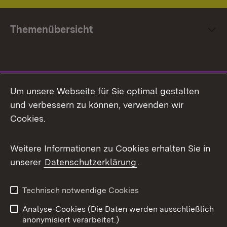
Themenübersicht
Social Media
Um unsere Webseite für Sie optimal gestalten
und verbessern zu können, verwenden wir
Facebook
Cookies.
Flickr
Weitere Informationen zu Cookies erhalten Sie in
X / Twitter
unserer
Datenschutzerklärung
.
Youtube
Technisch notwendige Cookies
Zum 
Analyse-Cookies (Die Daten werden ausschließlich
Impressum
Kontakt
anonymisiert verarbeitet.)