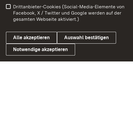
Benutzungshinweise
Netiquette
Drittanbieter-Cookies (Social-Media-Elemente von
Barrierefreiheit
Datenschutz
Facebook, X / Twitter und Google werden auf der
gesamten Webseite aktiviert.)
Cookies
Alle akzeptieren
Auswahl bestätigen
Notwendige akzeptieren
Link zum Landesportal