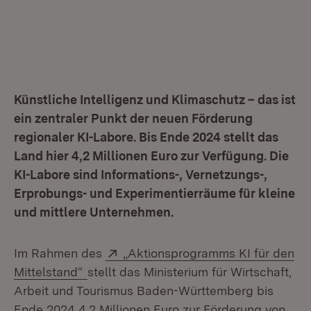
Künstliche Intelligenz und Klimaschutz – das ist
ein zentraler Punkt der neuen Förderung
regionaler KI-Labore. Bis Ende 2024 stellt das
Land hier 4,2 Millionen Euro zur Verfügung. Die
KI-Labore sind Informations-, Vernetzungs-,
Erprobungs- und Experimentierräume für kleine
und mittlere Unternehmen.
Extern:
Im Rahmen des
„Aktionsprogramms KI für den
(Öffnet in neuem Fenster)
Mittelstand“
stellt das Ministerium für Wirtschaft,
Arbeit und Tourismus Baden-Württemberg bis
Ende 2024 4,2 Millionen Euro zur Förderung von