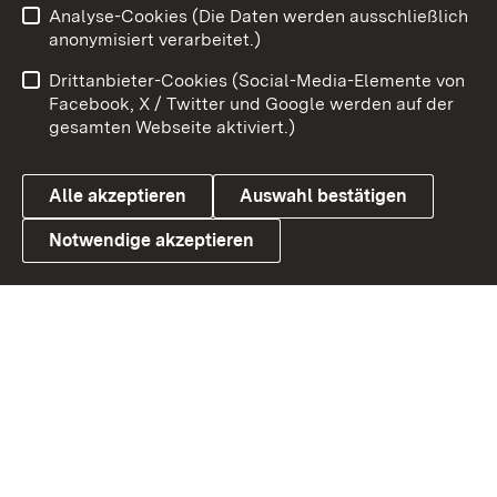
Analyse-Cookies (Die Daten werden ausschließlich
Impressum
Kontakt
anonymisiert verarbeitet.)
Benutzungshinweise
Netiquette
Drittanbieter-Cookies (Social-Media-Elemente von
Barrierefreiheit
Datenschutz
Facebook, X / Twitter und Google werden auf der
gesamten Webseite aktiviert.)
Cookies
Alle akzeptieren
Auswahl bestätigen
Notwendige akzeptieren
Link zum Landesportal