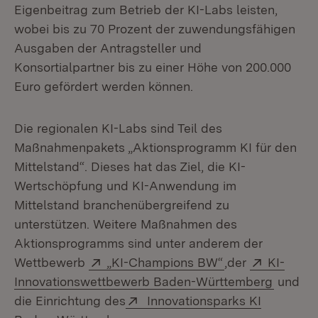
Eigenbeitrag zum Betrieb der KI-Labs leisten,
wobei bis zu 70 Prozent der zuwendungsfähigen
Ausgaben der Antragsteller und
Konsortialpartner bis zu einer Höhe von 200.000
Euro gefördert werden können.
Die regionalen KI-Labs sind Teil des
Maßnahmenpakets „Aktionsprogramm KI für den
Mittelstand“. Dieses hat das Ziel, die KI-
Wertschöpfung und KI-Anwendung im
Mittelstand branchenübergreifend zu
unterstützen. Weitere Maßnahmen des
Aktionsprogramms sind unter anderem der
Extern:
(Öffnet in neue
Extern:
Wettbewerb
„KI-Champions BW“
,der
KI-
(Öffnet
Innovationswettbewerb Baden-Württemberg
und
Extern:
die Einrichtung des
Innovationsparks KI
(Öffnet in neuem Fenster)