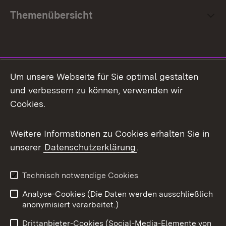
Themenübersicht
Social Media
Um unsere Webseite für Sie optimal gestalten
und verbessern zu können, verwenden wir
Facebook
Cookies.
Flickr
Weitere Informationen zu Cookies erhalten Sie in
X / Twitter
unserer
Datenschutzerklärung
.
Youtube
Technisch notwendige Cookies
Zum 
Analyse-Cookies (Die Daten werden ausschließlich
Impressum
Kontakt
anonymisiert verarbeitet.)
Benutzungshinweise
Netiquette
Drittanbieter-Cookies (Social-Media-Elemente von