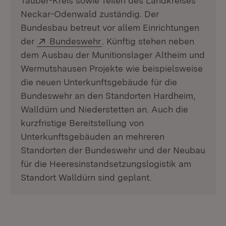
Tauber-Kreis sowie Teilen des Landkreises
Neckar-Odenwald zuständig. Der
Bundesbau betreut vor allem Einrichtungen
Extern:
(Öffnet in neuem Fenster)
der
Bundeswehr
. Künftig stehen neben
dem Ausbau der Munitionslager Altheim und
Wermutshausen Projekte wie beispielsweise
die neuen Unterkunftsgebäude für die
Bundeswehr an den Standorten Hardheim,
Walldürn und Niederstetten an. Auch die
kurzfristige Bereitstellung von
Unterkunftsgebäuden an mehreren
Standorten der Bundeswehr und der Neubau
für die Heeresinstandsetzungslogistik am
Standort Walldürn sind geplant.