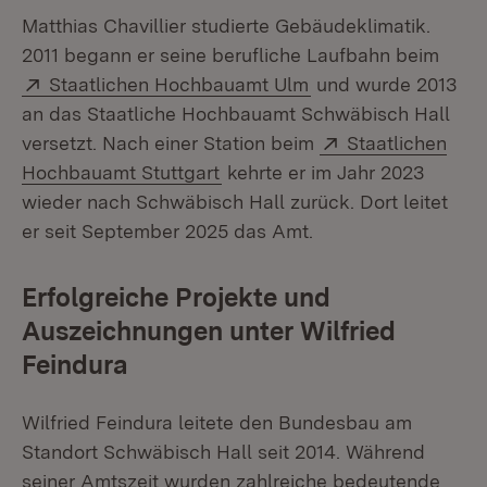
Matthias Chavillier studierte Gebäudeklimatik.
2011 begann er seine berufliche Laufbahn beim
Extern:
(Öffnet in neuem Fe
Staatlichen Hochbauamt Ulm
und wurde 2013
an das Staatliche Hochbauamt Schwäbisch Hall
Extern:
versetzt. Nach einer Station beim
Staatlichen
(Öffnet in neuem Fenster)
Hochbauamt Stuttgart
kehrte er im Jahr 2023
wieder nach Schwäbisch Hall zurück. Dort leitet
er seit September 2025 das Amt.
Erfolgreiche Projekte und
Auszeichnungen unter Wilfried
Feindura
Wilfried Feindura leitete den Bundesbau am
Standort Schwäbisch Hall seit 2014. Während
seiner Amtszeit wurden zahlreiche bedeutende