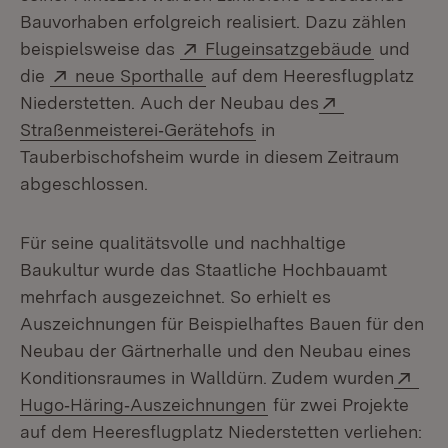
Bauvorhaben erfolgreich realisiert. Dazu zählen
Extern:
(Öffnet i
beispielsweise das
Flugeinsatzgebäude
und
Extern:
(Öffnet in neuem Fenster)
die
neue Sporthalle
auf dem Heeresflugplatz
Extern:
Niederstetten. Auch der Neubau des
(Öffnet in neuem Fenste
Straßenmeisterei‑Gerätehofs
in
Tauberbischofsheim wurde in diesem Zeitraum
abgeschlossen.
Für seine qualitätsvolle und nachhaltige
Baukultur wurde das Staatliche Hochbauamt
mehrfach ausgezeichnet. So erhielt es
Auszeichnungen für Beispielhaftes Bauen für den
Neubau der Gärtnerhalle und den Neubau eines
Ext
Konditionsraumes in Walldürn. Zudem wurden
(Öffnet in neuem Fens
Hugo‑Häring‑Auszeichnungen
für zwei Projekte
auf dem Heeresflugplatz Niederstetten verliehen: