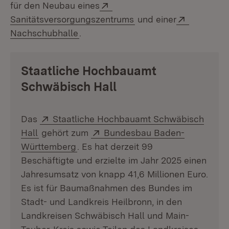
Extern:
für den Neubau eines
(Öffnet in neuem Fenst
Extern:
Sanitätsversorgungszentrums
und einer
(Öffnet in neuem Fenster)
Nachschubhalle
.
Staatliche Hochbauamt
Schwäbisch Hall
Extern:
Das
Staatliche Hochbauamt Schwäbisch
(Öffnet in neuem Fenster)
Extern:
Hall
gehört zum
Bundesbau Baden-
(Öffnet in neuem Fenster)
Württemberg
. Es hat derzeit 99
Beschäftigte und erzielte im Jahr 2025 einen
Jahresumsatz von knapp 41,6 Millionen Euro.
Es ist für Baumaßnahmen des Bundes im
Stadt- und Landkreis Heilbronn, in den
Landkreisen Schwäbisch Hall und Main-