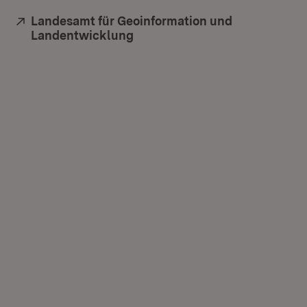
Extern:
Landesamt für Geoinformation und
Landentwicklung
(Öffnet in neuem Fenster)