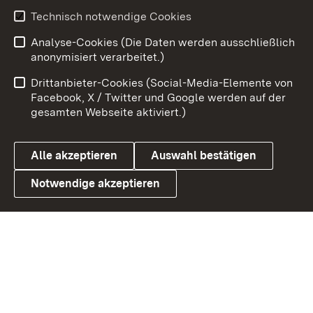
Technisch notwendige Cookies
Zum 
Analyse-Cookies (Die Daten werden ausschließlich
Impressum
Kontakt
anonymisiert verarbeitet.)
Benutzungshinweise
Netiquette
Drittanbieter-Cookies (Social-Media-Elemente von
Barrierefreiheit
Datenschutz
Facebook, X / Twitter und Google werden auf der
gesamten Webseite aktiviert.)
Cookies
Alle akzeptieren
Auswahl bestätigen
Notwendige akzeptieren
Link zum Landesportal