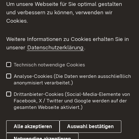
Um unsere Webseite für Sie optimal gestalten
und verbessern zu können, verwenden wir
Facebook
Cookies.
Flickr
Weitere Informationen zu Cookies erhalten Sie in
X / Twitter
unserer
Datenschutzerklärung
.
Youtube
Technisch notwendige Cookies
Zum 
Analyse-Cookies (Die Daten werden ausschließlich
Impressum
Kontakt
anonymisiert verarbeitet.)
Benutzungshinweise
Netiquette
Drittanbieter-Cookies (Social-Media-Elemente von
Barrierefreiheit
Datenschutz
Facebook, X / Twitter und Google werden auf der
gesamten Webseite aktiviert.)
Cookies
Alle akzeptieren
Auswahl bestätigen
Notwendige akzeptieren