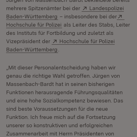
Extern:
mehrere Spitzenämter bei der
Landespolizei
(Öffnet in neuem Fenster)
Exter
Baden-Württemberg
– insbesondere bei der
(Öffnet in neuem Fenster)
Hochschule für Polizei
als Leiter des Stabs, Leiter
des Instituts für Fortbildung und zuletzt als
Extern:
Vizepräsident der
Hochschule für Polizei
(Öffnet in neuem Fenster)
Baden-Württemberg
.
„Mit dieser Personalentscheidung haben wir
genau die richtige Wahl getroffen. Jürgen von
Massenbach-Bardt hat in seinen bisherigen
Funktionen herausragende Führungsqualitäten
und eine hohe Sozialkompetenz bewiesen. Das
sind beste Voraussetzungen für die neue
Funktion. Ich freue mich auf die Fortsetzung
unserer so konstruktiven und erfolgreichen
Zusammenarbeit mit Herrn Präsidenten von