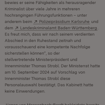
bewies er seine Fähigkeiten als herausragender
Kriminalist über viele Jahre in mehreren
hochrangingen Führungsfunktionen – unter
Extern:
(Öffnet
anderem beim
Polizeipräsidium Karlsruhe
und
Extern:
(Öff
dem
Landeskriminalamt Baden-Württemberg
.
Es freut mich, dass wir nach seinem verdienten
Abschied in den Ruhestand zeitnah und
vorausschauend eine kompetente Nachfolge
sicherstellen können“, so der
stellvertretende Ministerpräsident und
Innenminister Thomas Strobl. Der Ministerrat hatte
am 10. September 2024 auf Vorschlag von
Innenminister Thomas Strobl diese
Personalauswahl bestätigt. Das Kabinett hatte
keine Einwendungen.
Jürgen von Massenbach-Bardt bekleidete bereits