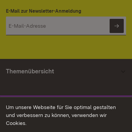
E-Mail zur Newsletter-Anmeldung
News
Themenübersicht
Social Media
Um unsere Webseite für Sie optimal gestalten
und verbessern zu können, verwenden wir
Facebook
Cookies.
Flickr