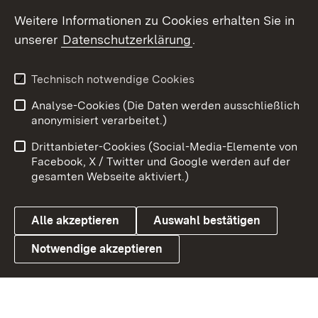
Weitere Informationen zu Cookies erhalten Sie in
X / Twitter
unserer
Datenschutzerklärung
.
Youtube
Technisch notwendige Cookies
Zum 
Analyse-Cookies (Die Daten werden ausschließlich
Impressum
Kontakt
anonymisiert verarbeitet.)
Benutzungshinweise
Netiquette
Drittanbieter-Cookies (Social-Media-Elemente von
Barrierefreiheit
Datenschutz
Facebook, X / Twitter und Google werden auf der
gesamten Webseite aktiviert.)
Cookies
Alle akzeptieren
Auswahl bestätigen
Notwendige akzeptieren
Link zum Landesportal