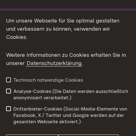
Social Media
Um unsere Webseite für Sie optimal gestalten
und verbessern zu können, verwenden wir
Facebook
Cookies.
Flickr
Weitere Informationen zu Cookies erhalten Sie in
X / Twitter
unserer
Datenschutzerklärung
.
Youtube
Technisch notwendige Cookies
Zum 
Analyse-Cookies (Die Daten werden ausschließlich
Impressum
Kontakt
anonymisiert verarbeitet.)
Benutzungshinweise
Netiquette
Drittanbieter-Cookies (Social-Media-Elemente von
Barrierefreiheit
Datenschutz
Facebook, X / Twitter und Google werden auf der
gesamten Webseite aktiviert.)
Cookies