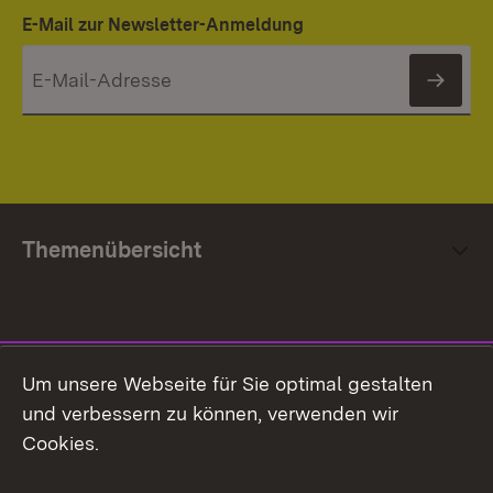
E-Mail zur Newsletter-Anmeldung
News
Themenübersicht
Social Media
Um unsere Webseite für Sie optimal gestalten
und verbessern zu können, verwenden wir
Facebook
Cookies.
Flickr