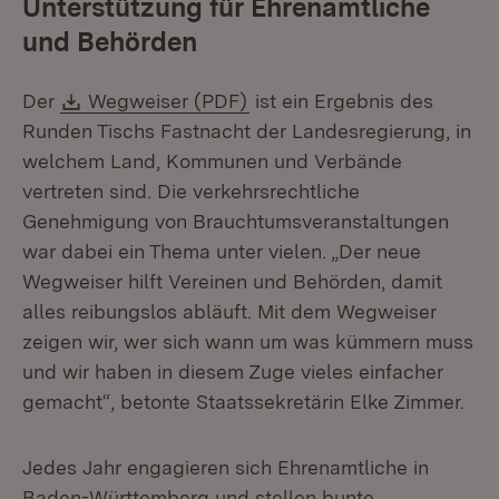
Unterstützung für Ehrenamtliche
und Behörden
Download:
(Öffnet in neuem Fenster)
Der
Wegweiser (PDF)
ist ein Ergebnis des
Runden Tischs Fastnacht der Landesregierung, in
welchem Land, Kommunen und Verbände
vertreten sind. Die verkehrsrechtliche
Genehmigung von Brauchtumsveranstaltungen
war dabei ein Thema unter vielen. „Der neue
Wegweiser hilft Vereinen und Behörden, damit
alles reibungslos abläuft. Mit dem Wegweiser
zeigen wir, wer sich wann um was kümmern muss
und wir haben in diesem Zuge vieles einfacher
gemacht“, betonte Staatssekretärin Elke Zimmer.
Jedes Jahr engagieren sich Ehrenamtliche in
Baden-Württemberg und stellen bunte