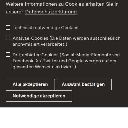
Weitere Informationen zu Cookies erhalten Sie in
X / Twitter
unserer
Datenschutzerklärung
.
Youtube
Technisch notwendige Cookies
Zum 
Analyse-Cookies (Die Daten werden ausschließlich
Impressum
Kontakt
anonymisiert verarbeitet.)
Benutzungshinweise
Netiquette
Drittanbieter-Cookies (Social-Media-Elemente von
Barrierefreiheit
Datenschutz
Facebook, X / Twitter und Google werden auf der
gesamten Webseite aktiviert.)
Cookies
Alle akzeptieren
Auswahl bestätigen
Notwendige akzeptieren
Link zum Landesportal