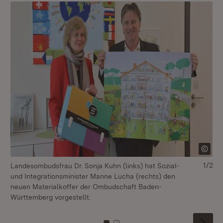
1/2
Landesombudsfrau Dr. Sonja Kuhn (links) hat Sozial-
De
und Integrationsminister Manne Lucha (rechts) den
Wü
neuen Materialkoffer der Ombudschaft Baden-
Württemberg vorgestellt.