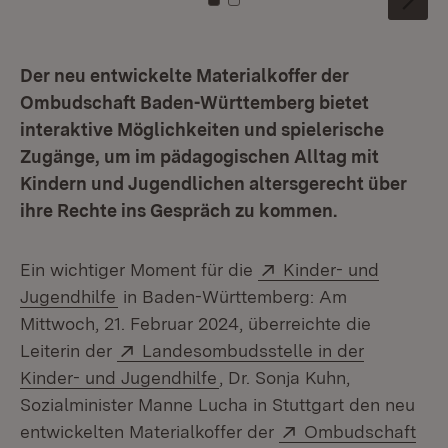
Zu Kachel: 0
Zu Kachel: 1
Der neu entwickelte Materialkoffer der
Ombudschaft Baden-Württemberg bietet
interaktive Möglichkeiten und spielerische
Zugänge, um im pädagogischen Alltag mit
Kindern und Jugendlichen altersgerecht über
ihre Rechte ins Gespräch zu kommen.
Extern:
Ein wichtiger Moment für die
Kinder- und
(Öffnet in neuem Fenster)
Jugendhilfe
in Baden-Württemberg: Am
Mittwoch, 21. Februar 2024, überreichte die
Extern:
Leiterin der
Landesombudsstelle in der
(Öffnet in neuem Fenster)
Kinder- und Jugendhilfe
, Dr. Sonja Kuhn,
Sozialminister Manne Lucha in Stuttgart den neu
Extern:
entwickelten Materialkoffer der
Ombudschaft