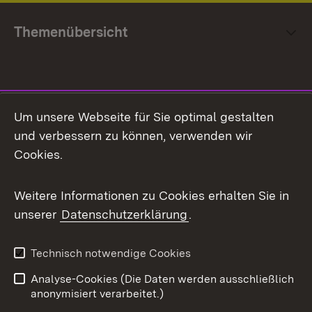
Themenübersicht
Social Media
Um unsere Webseite für Sie optimal gestalten
und verbessern zu können, verwenden wir
Facebook
Cookies.
Flickr
Weitere Informationen zu Cookies erhalten Sie in
X / Twitter
unserer
Datenschutzerklärung
.
Youtube
Technisch notwendige Cookies
Zum 
Analyse-Cookies (Die Daten werden ausschließlich
Impressum
Kontakt
anonymisiert verarbeitet.)
Benutzungshinweise
Netiquette