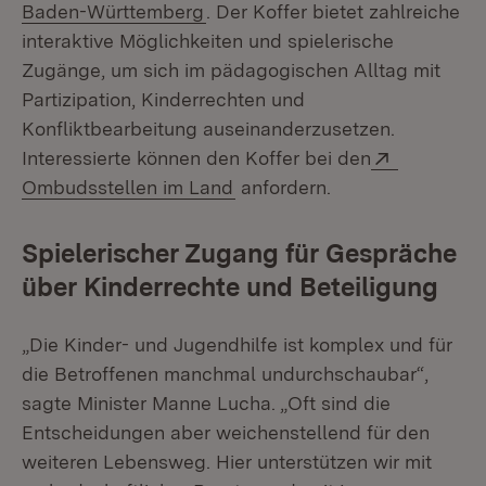
(Öffnet in neuem Fenster)
Baden-Württemberg
. Der Koffer bietet zahlreiche
interaktive Möglichkeiten und spielerische
Zugänge, um sich im pädagogischen Alltag mit
Partizipation, Kinderrechten und
Konfliktbearbeitung auseinanderzusetzen.
Extern:
Interessierte können den Koffer bei den
(Öffnet in neuem Fenster)
Ombudsstellen im Land
anfordern.
Spielerischer Zugang für Gespräche
über Kinderrechte und Beteiligung
„Die Kinder- und Jugendhilfe ist komplex und für
die Betroffenen manchmal undurchschaubar“,
sagte Minister Manne Lucha. „Oft sind die
Entscheidungen aber weichenstellend für den
weiteren Lebensweg. Hier unterstützen wir mit