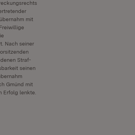
reckungsrechts
ertretender
 übernahm mit
Freiwillige
ie
t. Nach seiner
orsitzenden
edenen Straf-
sbarkeit seinen
 übernahm
sch Gmünd mit
Erfolg lenkte.