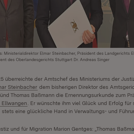
s: Ministerialdirektor Elmar Steinbacher, Präsident des Landgerichts
nt des Oberlandesgerichts Stuttgart Dr. Andreas Singer
5 überreichte der Amtschef des Ministeriums der Justiz
ern:
(Öffnet in neuem Fenster)
mar Steinbacher
dem bisherigen Direktor des Amtsgeri
ünd Thomas Baßmann die Ernennungsurkunde zum Prä
(Öffnet in neuem Fenster)
s Ellwangen
. Er wünschte ihm viel Glück und Erfolg für
stets eine glückliche Hand in Verwaltungs- und Führ
Justiz und für Migration Marion Gentges: „Thomas Baßma