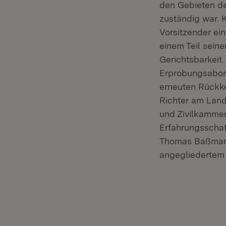
den Gebieten de
zuständig war. 
Vorsitzender ei
einem Teil seine
Gerichtsbarkeit
Erprobungsabord
erneuten Rückk
Richter am Land
und Zivilkammern
Erfahrungsschat
Thomas Baßmann
angegliedertem 