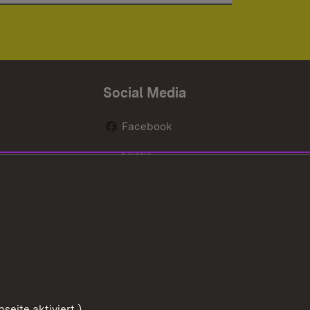
Social Media
Facebook
Flickr
nen
X / Twitter
Youtube
eite aktiviert.)