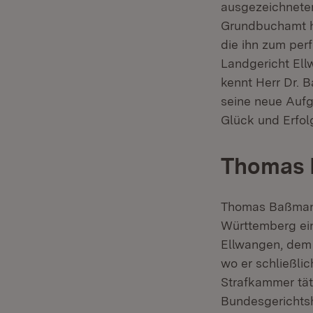
ausgezeichneter
Grundbuchamt ha
die ihn zum per
Landgericht Ell
kennt Herr Dr. B
seine neue Aufga
Glück und Erfol
Thomas
Thomas Baßmann 
Württemberg ein
Ellwangen, dem
wo er schließlic
Strafkammer tät
Bundesgerichtsho