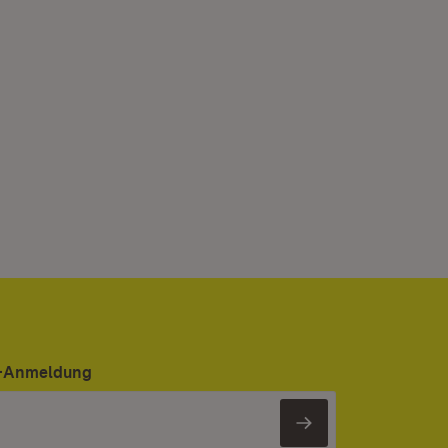
er-Anmeldung
Newsletter 