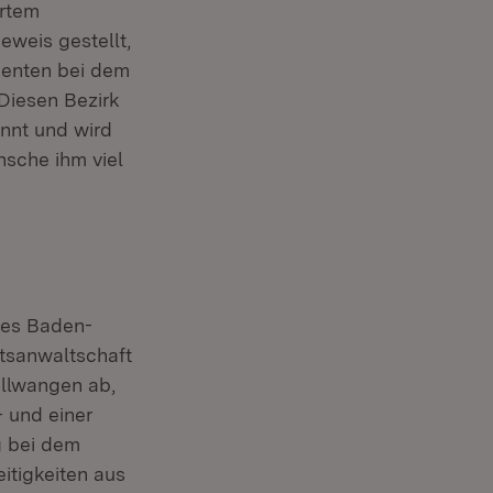
ertem
weis gestellt,
denten bei dem
Diesen Bezirk
annt und wird
nsche ihm viel
des Baden-
atsanwaltschaft
llwangen ab,
- und einer
g bei dem
eitigkeiten aus