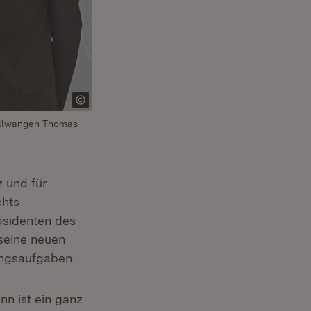
 Ellwangen Thomas
 und für
chts
sidenten des
 seine neuen
ungsaufgaben.
nn ist ein ganz