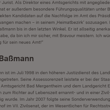
 Jurist. Als Direktor eines Amtsgerichts mit angeglied
t er außerdem besondere Führungsqualitäten unter Be
fekten Kandidaten auf die Nachfolge im Amt des Präsi
wangen machen – in seinem ‚Heimatbezirk‘ sozusagen. 
aßmann bis in den letzten Winkel. Er ist allseitig anerk
be, da bin ich mir sicher, mit Bravour meistern. Ich wü
g für sein neues Amt!“
 Baßmann
ist im Juli 1998 in den höheren Justizdienst des Lan
getreten. Seine Assessorenzeit leistete er bei der Sta
 Amtsgericht Bad Mergentheim und dem Landgericht E
h zum Richter auf Lebenszeit ernannt- und in einer Zivil
ig wurde. Im Jahr 2007 folgte seine Sonderverwendun
f im VII. Zivilsenat, der im Wesentlichen für Rechtsstr