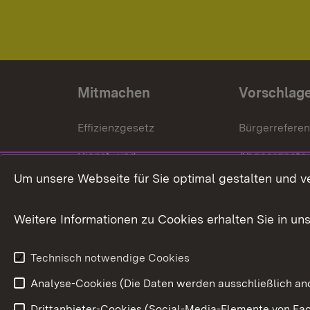
Mitmachen
Vorschlag
Effizienzgesetz
Bürgerrefere
Dienst- und
Abgeordnete
Versorgungsbezüge
Um unsere Webseite für Sie optimal gestalten und v
Bürgerbeauft
Kommunale Verfahren
Petition
Weitere Informationen zu Cookies erhalten Sie in un
Weitere
Volksantrag
Beteiligungsprozesse
Technisch notwendige Cookies
Volksabstim
Analyse-Cookies (Die Daten werden ausschließlich ano
Drittanbieter-Cookies (Social-Media-Elemente von Fac