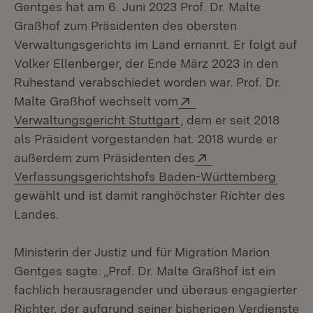
Gentges hat am 6. Juni 2023 Prof. Dr. Malte
Graßhof zum Präsidenten des obersten
Verwaltungsgerichts im Land ernannt. Er folgt auf
Volker Ellenberger, der Ende März 2023 in den
Ruhestand verabschiedet worden war. Prof. Dr.
Extern:
Malte Graßhof wechselt vom
(Öffnet in neuem Fenst
Verwaltungsgericht Stuttgart
, dem er seit 2018
als Präsident vorgestanden hat. 2018 wurde er
Extern:
außerdem zum Präsidenten des
(Öffne
Verfassungsgerichtshofs Baden-Württemberg
gewählt und ist damit ranghöchster Richter des
Landes.
Ministerin der Justiz und für Migration Marion
Gentges sagte: „Prof. Dr. Malte Graßhof ist ein
fachlich herausragender und überaus engagierter
Richter, der aufgrund seiner bisherigen Verdienste