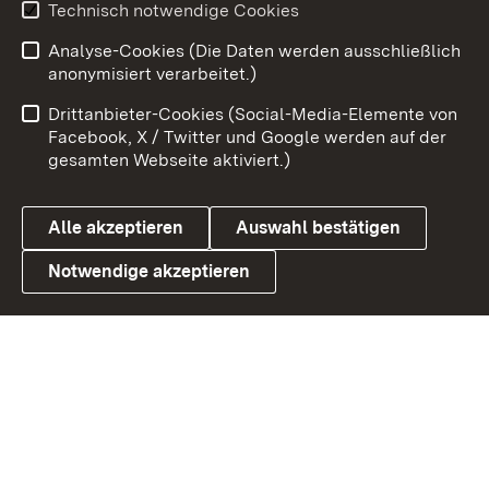
Technisch notwendige Cookies
Zum 
Analyse-Cookies (Die Daten werden ausschließlich
Impressum
Kontakt
anonymisiert verarbeitet.)
Benutzungshinweise
Netiquette
Drittanbieter-Cookies (Social-Media-Elemente von
Barrierefreiheit
Datenschutz
Facebook, X / Twitter und Google werden auf der
gesamten Webseite aktiviert.)
Cookies
Alle akzeptieren
Auswahl bestätigen
Notwendige akzeptieren
Link zum Landesportal