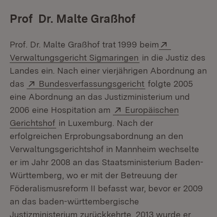
Prof Dr. Malte Graßhof
Extern:
Prof. Dr. Malte Graßhof trat 1999 beim
(Öffnet in neuem Fe
Verwaltungsgericht Sigmaringen
in die Justiz des
Landes ein. Nach einer vierjährigen Abordnung an
Extern:
(Öffnet in neuem 
das
Bundesverfassungsgericht
folgte 2005
eine Abordnung an das Justizministerium und
Extern:
2006 eine Hospitation am
Europäischen
(Öffnet in neuem Fenster)
Gerichtshof
in Luxemburg. Nach der
erfolgreichen Erprobungsabordnung an den
Verwaltungsgerichtshof in Mannheim wechselte
er im Jahr 2008 an das Staatsministerium Baden-
Württemberg, wo er mit der Betreuung der
Föderalismusreform II befasst war, bevor er 2009
an das baden-württembergische
Justizministerium zurückkehrte. 2013 wurde er