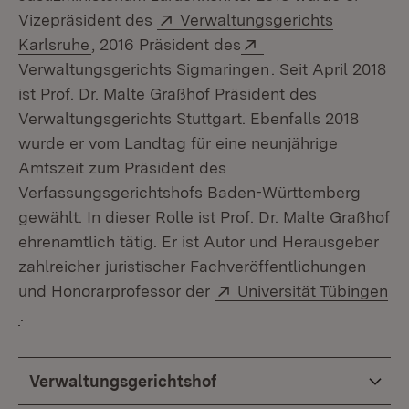
Extern:
Vizepräsident des
Verwaltungsgerichts
(Öffnet in neuem Fenster)
Extern:
Karlsruhe
, 2016 Präsident des
(Öffnet in neuem F
Verwaltungsgerichts Sigmaringen
. Seit April 2018
ist Prof. Dr. Malte Graßhof Präsident des
Verwaltungsgerichts Stuttgart. Ebenfalls 2018
wurde er vom Landtag für eine neunjährige
Amtszeit zum Präsident des
Verfassungsgerichtshofs Baden-Württemberg
gewählt. In dieser Rolle ist Prof. Dr. Malte Graßhof
ehrenamtlich tätig. Er ist Autor und Herausgeber
zahlreicher juristischer Fachveröffentlichungen
Extern:
und Honorarprofessor der
Universität Tübingen
(Öffnet in neuem Fenster)
.
Verwaltungsgerichtshof