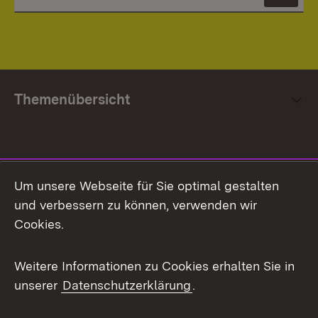
News
Themenübersicht
Social Media
Um unsere Webseite für Sie optimal gestalten
und verbessern zu können, verwenden wir
Facebook
Cookies.
Flickr
Weitere Informationen zu Cookies erhalten Sie in
X / Twitter
unserer
Datenschutzerklärung
.
Youtube