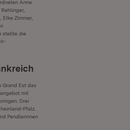
ordneten Anne
 Rehlinger,
, Elke Zimmer,
en
stellte die
ch-
ankreich
n Grand Est das
angebot mit
ringen. Drei
heinland-Pfalz.
und Pendlerinnen