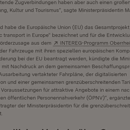
itende Zugverbindungen haben aber auch einen großen
ung, Kultur und Tourismus“, sagte Ministerpräsidentin M
d habe die Europäische Union (EU) das Gesamtprojekt 
ic transport in Europe“ bezeichnet und für die Entwickl
Extern:
 Förderzusage aus dem
INTEREG-Programm Oberrhe
 der Fahrzeuge mit ihren speziellen europäischen Komp
rderung bei der EU beantragt werden, kündigte die Mini
ten mit Nachdruck an dem gemeinsamen Beschaffungspr
usarbeitung vertakteter Fahrpläne, der digitalisierten
on und einer gemeinsamen grenzüberschreitenden Tari
e Voraussetzungen für attraktive Angebote in einem na
ten öffentlichen Personennahverkehr (ÖPNV)“, ergänzt
tragter der Ministerpräsidentin für die grenzüberschre
.