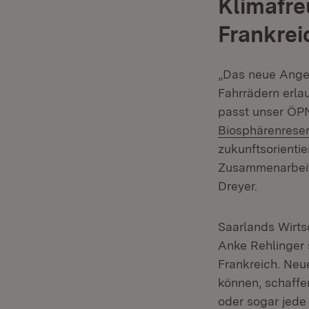
Klimafre
Frankrei
„Das neue Ange
Fahrrädern erla
passt unser ÖPN
Biosphärenrese
zukunftsorientie
Zusammenarbeit 
Dreyer.
Saarlands Wirtsc
Anke Rehlinger 
Frankreich. Neu
können, schaffe
oder sogar jed