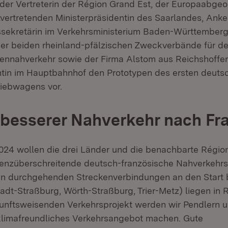
er Vertreterin der Région Grand Est, der Europaabge
lvertretenden Ministerpräsidentin des Saarlandes, Anke
ssekretärin im Verkehrsministerium Baden-Württemberg
der beiden rheinland-pfälzischen Zweckverbände für d
nnahverkehr sowie der Firma Alstom aus Reichshoffen 
ntin im Hauptbahnhof den Prototypen des ersten deuts
riebwagens vor.
besserer Nahverkehr nach Fr
24 wollen die drei Länder und die benachbarte Régio
enzüberschreitende deutsch-französische Nahverkehrs
n durchgehenden Streckenverbindungen an den Start b
adt-Straßburg, Wörth-Straßburg, Trier-Metz) liegen in R
unftsweisenden Verkehrsprojekt werden wir Pendlern 
, klimafreundliches Verkehrsangebot machen. Gute