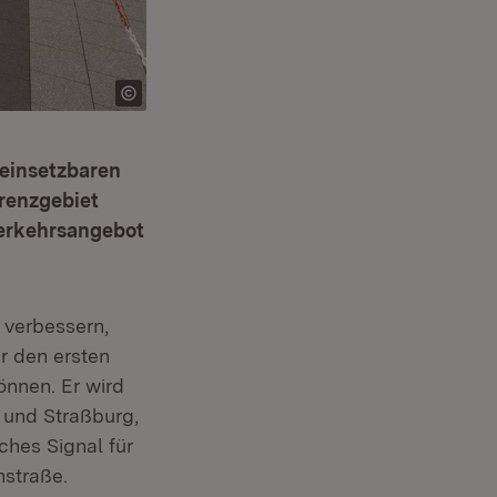
 einsetzbaren
Grenzgebiet
Verkehrsangebot
 verbessern,
r den ersten
önnen. Er wird
 und Straßburg,
ches Signal für
nstraße.