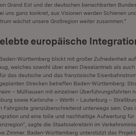
ion Grand Est und der deutschen benachbarten Bundes
bei uns ganz konkret, aus Visionen werden Schienen un
ntrum wächst unsere Großregion weiter zusammen."
gelebte europäische Integratio
aden-Württemberg blickt mit großer Zufriedenheit auf
eug, welches sowohl über einen Dieselantrieb als auch
 für das deutsche und das französische Eisenbahnstrom
 geplanten Strecken betreffen Baden-Württemberg: Str
heim – Mülhausen mit einzelnen Überführungsfahrten 
burg sowie Karlsruhe – Wörth – Lauterburg – Straßbur
n Fahrgäste grenzüberschreitend unterwegs sein. Das i
egration und eine tolle und nachhaltige Aufwertung für
zregion“, sagte die Staatssekretärin im Verkehrsmini
e Zimmer. Baden-Württemberg unterstützt das Projekt