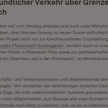
undlicher Verkehr über Grenz
ch
bot soll zum Umstieg einladen und auch unter Mitnah
uben, über Grenzen hinweg zu neuen Touren aufzubrech
V-Projekt nicht nur zur klimafreundlichen Erschließun
(Öffnet in neuem Fenst
rvates Pfälzerwald-Nordvogesen
, sondern auch zu uns
rten Politik in Rheinland-Pfalz sowie zur partnerschaftl
am Oberrhein und in der Großregion“, so Ministerpräs
hafts- und Verkehrsministerin und stellvertretende Min
sagte: "Wir verstärken die Verbindungen zwischen De
e Züge, die trotz unterschiedlicher Systeme grenzübers
n mehr Möglichkeiten, zum Beispiel alle zwei Stunden 
e Stunde nach Metz zu kommen. Das ist ein wunderbar