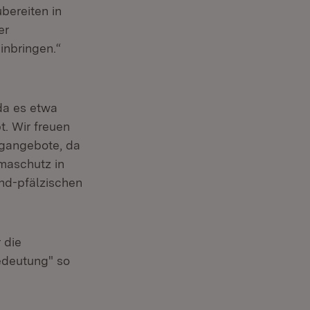
bereiten in
er
inbringen.“
 da es etwa
. Wir freuen
ugangebote, da
imaschutz in
and-pfälzischen
 die
edeutung" so