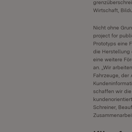
grenzüberschre
Wirtschaft, Bild
Nicht ohne Grun
project for publ
Prototyps eine
die Herstellung
eine weitere Fö
an. „Wir arbei
Fahrzeuge, der A
Kundeninformati
schaffen wir di
kundenorientier
Schreiner, Beauf
Zusammenarbeit