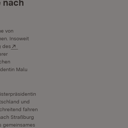
e nach
me von
en. Insoweit
Extern:
g des
er)
erer
ichen
identin Malu
isterpräsidentin
utschland und
chreitend fahren
nach Straßburg
es gemeinsames