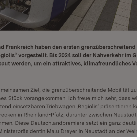
d Frankreich haben den ersten grenzüberschreitend
iolis“ vorgestellt. Bis 2024 soll der Nahverkehr im 
baut werden, um ein attraktives, klimafreundliches 
meinsamen Ziel, die grenzüberschreitende Mobilität zu
oßes Stück vorangekommen. Ich freue mich sehr, dass wi
tend einsetzbaren Triebwagen ‚Regiolis‘ präsentieren k
recken in Rheinland-Pfalz, darunter zwischen Neustadt
men. Diese Deutschlandpremiere setzt ein ganz deutli
Ministerpräsidentin Malu Dreyer in Neustadt an der Wei