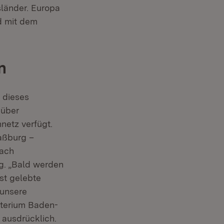
länder. Europa
d mit dem
n
 dieses
 über
netz verfügt.
aßburg –
nach
g. „Bald werden
st gelebte
 unsere
sterium Baden-
 ausdrücklich.