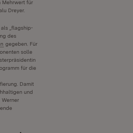
 Mehrwert für
alu Dreyer.
als „flagship-
ung des
(Öffnet in neuem Fenster)
in
gegeben. Für
onenten solle
sterpräsidentin
ogramm für die
fierung. Damit
chhaltigen und
e Werner
itende