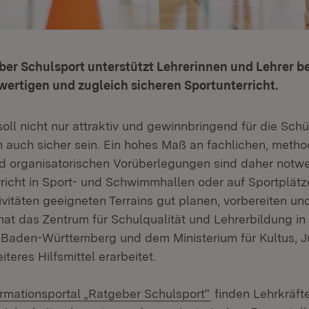
ber Schulsport unterstützt Lehrerinnen und Lehrer b
wertigen und zugleich sicheren Sportunterricht.
soll nicht nur attraktiv und gewinnbringend für die Sch
n auch sicher sein. Ein hohes Maß an fachlichen, metho
d organisatorischen Vorüberlegungen sind daher notwe
rricht in Sport- und Schwimmhallen oder auf Sportplät
ivitäten geeigneten Terrains gut planen, vorbereiten u
hat das Zentrum für Schulqualität und Lehrerbildung in
 Baden-Württemberg und dem Ministerium für Kultus, 
iteres Hilfsmittel erarbeitet.
ern:
(Öffnet in neuem 
ormationsportal „Ratgeber Schulsport“
finden Lehrkräft