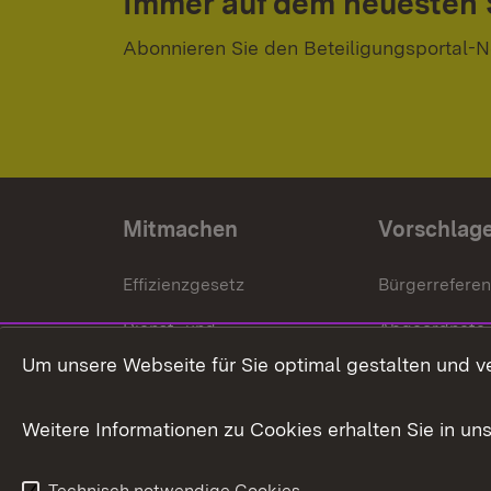
Immer auf dem neuesten
Abonnieren Sie den Beteiligungsportal-N
Mitmachen
Vorschlag
Effizienzgesetz
Bürgerrefere
Dienst- und
Abgeordnete
Versorgungsbezüge
Um unsere Webseite für Sie optimal gestalten und v
Bürgerbeauft
Kommunale Verfahren
Petition
Weitere Informationen zu Cookies erhalten Sie in un
Weitere
Volksantrag
Beteiligungsprozesse
Technisch notwendige Cookies