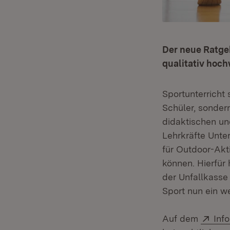
Der neue Ratge
qualitativ hoch
Sportunterricht 
Schüler, sonder
didaktischen un
Lehrkräfte Unte
für Outdoor-Akt
können. Hierfür 
der Unfallkasse
Sport nun ein we
Ext
Auf dem
Inf