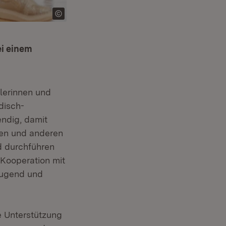
ei einem
ülerinnen und
disch-
ndig, damit
zen und anderen
nd durchführen
 Kooperation mit
Jugend und
Fenster)
e Unterstützung