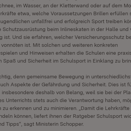
Schnee, im Wasser, an der Kletterwand oder auf dem Mo
rkräfte etwa, welche Voraussetzungen Brillen erfüllen s
ugendlichen unfallfrei und erfolgreich Sport treiben kö
e Schutzausrüstung beim Inlineskaten in der Halle und
g ist. Und sie erfahren, welcher Versicherungsschutz be
 vonnöten ist. Mit solchen und weiteren konkreten
ielen und Hinweisen erhalten die Schulen eine praxis
m Spaß und Sicherheit im Schulsport in Einklang zu bri
wichtig, denn gemeinsame Bewegung in unterschiedlic
auch Aspekte der Gefährdung und Sicherheit. Dies ist f
 insbesondere deshalb von Belang, weil sie bei der Pl
s Unterrichts stets auch die Verantwortung haben, mö
 zu erkennen und zu minimieren. „Damit die Lehrkräfte 
eln können, liefert ihnen der Ratgeber Schulsport wi
d Tipps“, sagt Ministerin Schopper.