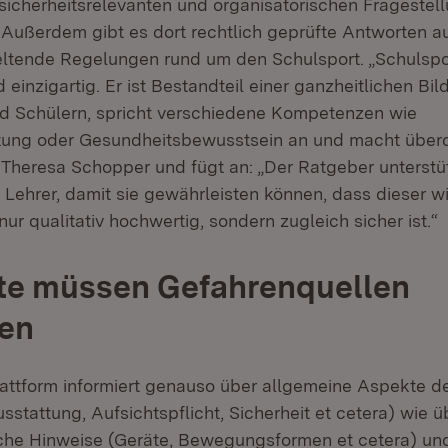
, sicherheitsrelevanten und organisatorischen Frageste
 Außerdem gibt es dort rechtlich geprüfte Antworten a
ltende Regelungen rund um den Schulsport. „Schulsport 
d einzigartig. Er ist Bestandteil einer ganzheitlichen Bi
d Schülern, spricht verschiedene Kompetenzen wie
tung oder Gesundheitsbewusstsein an und macht überd
n Theresa Schopper und fügt an: „Der Ratgeber unterstüt
 Lehrer, damit sie gewährleisten können, dass dieser w
 nur qualitativ hochwertig, sondern zugleich sicher ist.“
te müssen Gefahrenquellen
ren
attform informiert genauso über allgemeine Aspekte d
usstattung, Aufsichtspflicht, Sicherheit et cetera) wie ü
sche Hinweise (Geräte, Bewegungsformen et cetera) un