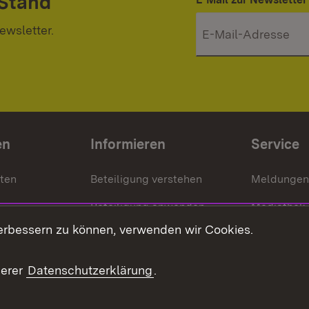
 Stand
ewsletter.
en
Informieren
Service
nten
Beteiligung verstehen
Meldungen
Beteiligung anwenden
Mediathek
erbessern zu können, verwenden wir Cookies.
ragte
Beteiligung stärken
Publikatio
Beteiligung erleben
Glossar
serer
Datenschutzerklärung
.
Beteiligung erforschen