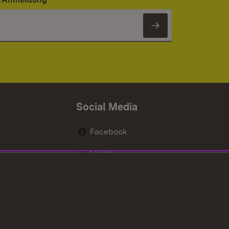
Newsletter 
Social Media
Facebook
Flickr
nen
X / Twitter
Youtube