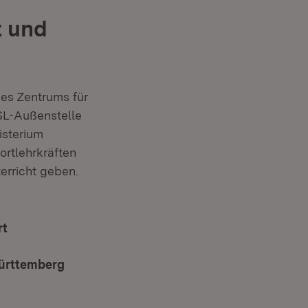
t und
des Zentrums für
ZSL-Außenstelle
isterium
ortlehrkräften
erricht geben.
rt
(Öffnet in neuem Fenster)
Württemberg
(Öffnet in neuem Fenster)