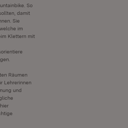
untainbike. So
ollten, damit
nnen. Sie
 welche im
im Klettern mit
orientiere
ngen.
hsten Räumen
ür Lehrerinnen
anung und
gliche
hier
chtige