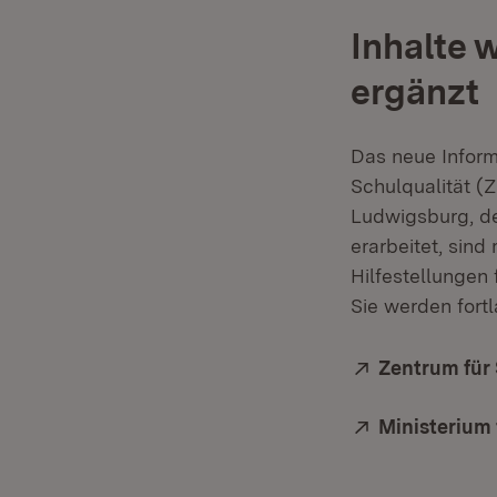
Inhalte 
ergänzt
Das neue Inform
Schulqualität (
Ludwigsburg, d
erarbeitet, sin
Hilfestellungen 
Sie werden fortl
Extern:
Zentrum für 
Extern:
Ministerium 