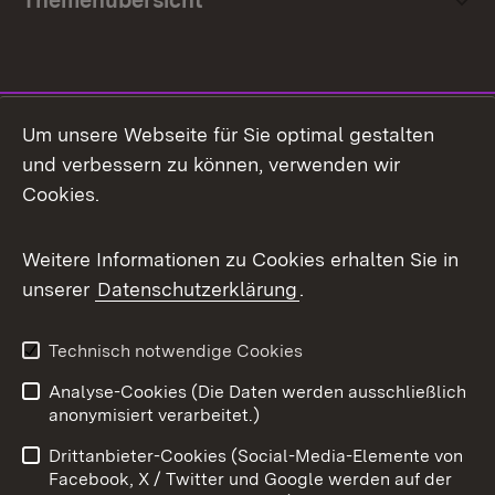
Themenübersicht
Social Media
Um unsere Webseite für Sie optimal gestalten
und verbessern zu können, verwenden wir
Facebook
Cookies.
Flickr
Weitere Informationen zu Cookies erhalten Sie in
X / Twitter
unserer
Datenschutzerklärung
.
Youtube
Technisch notwendige Cookies
Zum 
Analyse-Cookies (Die Daten werden ausschließlich
Impressum
Kontakt
anonymisiert verarbeitet.)
Benutzungshinweise
Netiquette
Drittanbieter-Cookies (Social-Media-Elemente von
Barrierefreiheit
Datenschutz
Facebook, X / Twitter und Google werden auf der