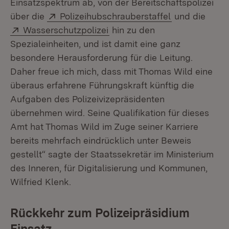
Einsatzspektrum ab, von der Bereitschaftspolizei
Extern:
(Öffnet in ne
über die
Polizeihubschrauberstaffel
und die
Extern:
(Öffnet in neuem Fenster)
Wasserschutzpolizei
hin zu den
Spezialeinheiten, und ist damit eine ganz
besondere Herausforderung für die Leitung.
Daher freue ich mich, dass mit Thomas Wild eine
überaus erfahrene Führungskraft künftig die
Aufgaben des Polizeivizepräsidenten
übernehmen wird. Seine Qualifikation für dieses
Amt hat Thomas Wild im Zuge seiner Karriere
bereits mehrfach eindrücklich unter Beweis
gestellt“ sagte der Staatssekretär im Ministerium
des Inneren, für Digitalisierung und Kommunen,
Wilfried Klenk.
Rückkehr zum Polizeipräsidium
Einsatz