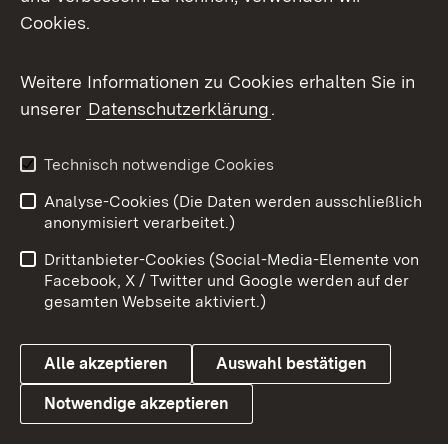
Cookies.
Flickr
Weitere Informationen zu Cookies erhalten Sie in
X / Twitter
unserer
Datenschutzerklärung
.
Youtube
Technisch notwendige Cookies
Zum 
Analyse-Cookies (Die Daten werden ausschließlich
Impressum
Kontakt
anonymisiert verarbeitet.)
Benutzungshinweise
Netiquette
Drittanbieter-Cookies (Social-Media-Elemente von
Barrierefreiheit
Datenschutz
Facebook, X / Twitter und Google werden auf der
gesamten Webseite aktiviert.)
Cookies
Alle akzeptieren
Auswahl bestätigen
Notwendige akzeptieren
Link zum Landesportal