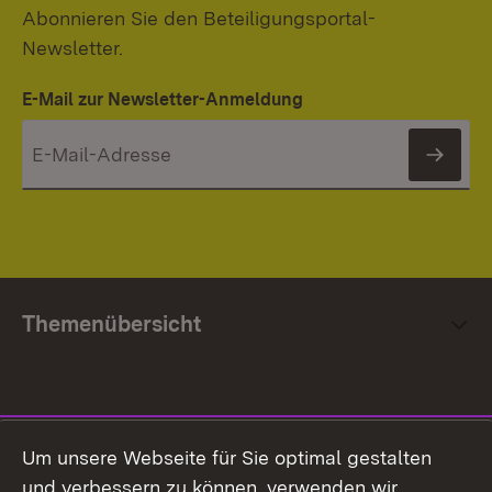
Abonnieren Sie den Beteiligungsportal-
Newsletter.
E-Mail zur Newsletter-Anmeldung
News
Themenübersicht
Social Media
Um unsere Webseite für Sie optimal gestalten
und verbessern zu können, verwenden wir
Facebook