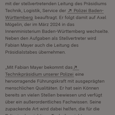
mit der stellvertretenden Leitung des Präsidiums
Extern:
Technik, Logistik, Service der
Polizei Baden-
(Öffnet in neuem Fenster)
Württemberg
beauftragt. Er folgt damit auf Axel
Mögelin, der im März 2024 in das
Innenministerium Baden-Württemberg wechselte.
Neben den Aufgaben als Stellvertreter wird
Fabian Mayer auch die Leitung des
Präsidialstabes übernehmen.
Extern:
„Mit Fabian Mayer bekommt das
(Öffnet in neuem Fe
Technikpräsidium unserer Polizei
eine
hervorragende Führungskraft mit ausgeprägten
menschlichen Qualitäten. Er hat sein Können
bereits an vielen Stellen bewiesen und verfügt
über ein außerordentliches Fachwissen. Seine
zupackende Art wird dabei helfen, die für die