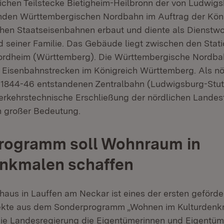
lichen Teilstecke Bietigheim-Heilbronn der von Ludwig
nden Württembergischen Nordbahn im Auftrag der Köni
hen Staatseisenbahnen erbaut und diente als Dienstw
 seiner Familie. Das Gebäude liegt zwischen den Stat
ordheim (Württemberg). Die Württembergische Nordba
 Eisenbahnstrecken im Königreich Württemberg. Als nö
 1844-46 entstandenen Zentralbahn (Ludwigsburg-Stut
 verkehrstechnische Erschließung der nördlichen Landes
n großer Bedeutung.
rogramm soll Wohnraum in
enkmalen schaffen
aus in Lauffen am Neckar ist eines der ersten geförde
ekte aus dem Sonderprogramm „Wohnen im Kulturdenkm
ie Landesregierung die Eigentümerinnen und Eigentüm