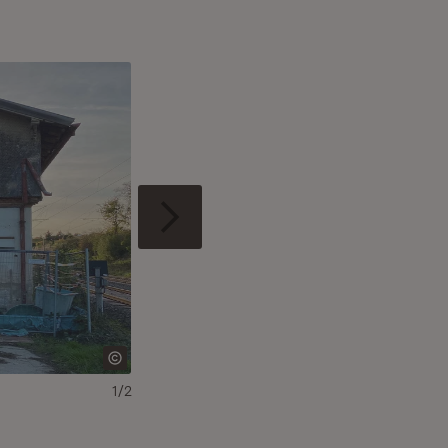
1/2
Ministerin Nicole Razavi (Dritte von links) über
Eigentümerin des Bahnwärterhauses Natascha Wör