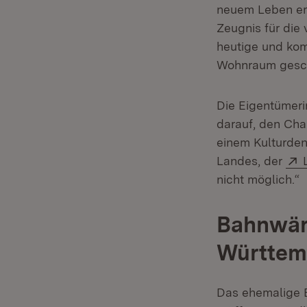
neuem Leben erf
Zeugnis für die
heutige und kom
Wohnraum gesch
Die Eigentümeri
darauf, den Cha
einem Kulturde
Landes, der
nicht möglich.“
Bahnwärt
Württem
Das ehemalige B