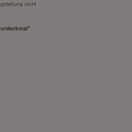
gstellung nicht
turdenkmal“
(Öffnet in neuem Fenster)