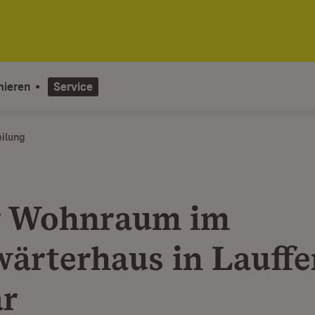
mieren
Service
eilung
r Wohnraum im
ärterhaus in Lauff
r