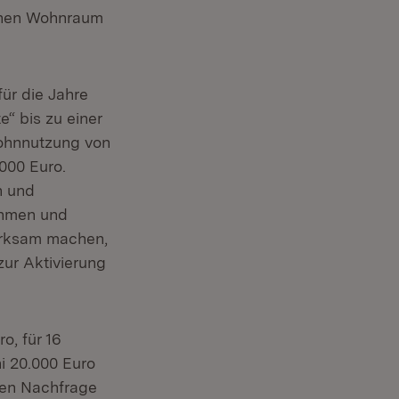
chen Wohnraum
ür die Jahre
“ bis zu einer
ohnnutzung von
000 Euro.
n und
ahmen und
erksam machen,
ur Aktivierung
o, für 16
i 20.000 Euro
hen Nachfrage