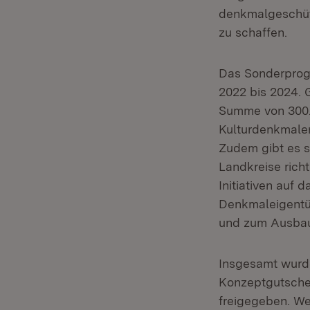
denkmalgeschüt
zu schaffen.
Das Sonderprogr
2022 bis 2024. 
Summe von 300.
Kulturdenkmalen
Zudem gibt es s
Landkreise rich
Initiativen au
Denkmaleigentü
und zum Ausbau
Insgesamt wurde
Konzeptgutschei
freigegeben. We