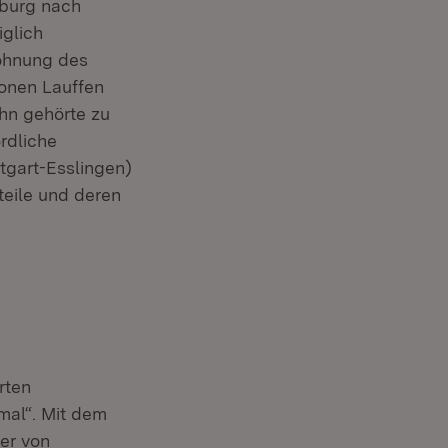
sburg nach
glich
ohnung des
ionen Lauffen
hn gehörte zu
rdliche
tgart-Esslingen)
teile und deren
rten
al“. Mit dem
er von