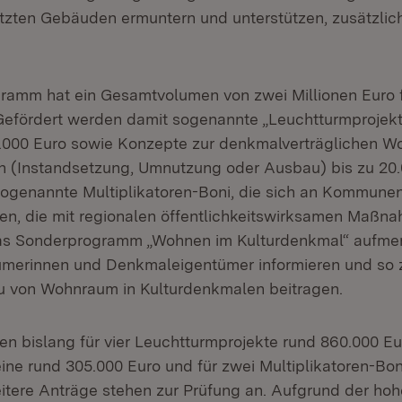
zten Gebäuden ermuntern und unterstützen, zusätzli
amm hat ein Gesamtvolumen von zwei Millionen Euro f
Gefördert werden damit sogenannte „Leuchtturmprojekte
000 Euro sowie Konzepte zur denkmalverträglichen W
 (Instandsetzung, Umnutzung oder Ausbau) bis zu 20.
ogenannte Multiplikatoren-Boni, die sich an Kommune
ten, die mit regionalen öffentlichkeitswirksamen Maßn
f das Sonderprogramm „Wohnen im Kulturdenkmal“ aufm
merinnen und Denkmaleigentümer informieren und so z
 von Wohnraum in Kulturdenkmalen beitragen.
n bislang für vier Leuchtturmprojekte rund 860.000 Eur
ne rund 305.000 Euro und für zwei Multiplikatoren-Bon
itere Anträge stehen zur Prüfung an. Aufgrund der ho