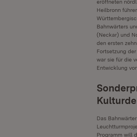
eröffneten nörd
Heilbronn führe
Württembergisc
Bahnwärters und
(Neckar) und N
den ersten zehn
Fortsetzung der
war sie für die
Entwicklung vo
Sonderp
Kulturd
Das Bahnwärterh
Leuchtturmproj
Programm will d