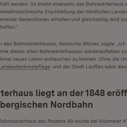
üllt werden. So bleibt einerseits das Bahnwärterhaus a
 verkehrstechnische Erschließung der nördlichen Landes
mende Generationen erhalten und gleichzeitig wird zus
affen.“
n des Bahnwärterhauses, Natascha Wörner, sagte: „Ich
rme dieses alten Bahnwärterhauses wiederaufleben zu
nkmal neues Leben einhauchen zu können. Ohne die Un
Extern:
(Öffnet in neuem Fenster)
Landesdenkmalpflege
und der Stadt Lauffen wäre dies
erhaus liegt an der 1848 eröf
bergischen Nordbahn
ahnwärterhaus des Postens 49 wurde bei Kilometer 41