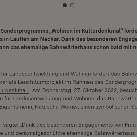
Zu Kachel: 0
Zu Kachel: 1
Sonderprogramms „Wohnen im Kulturdenkmal“ förder
 in Lauffen am Neckar. Dank des besonderen Engag
ann das ehemalige Bahnwärterhaus schon bald mit 
 für Landesentwicklung und Wohnen fördert das Bahnw
kar als Leuchtturmprojekt im Rahmen des Sonderpro
(Öffnet in neuem Fenster)
turdenkmal“
. Am Donnerstag, 27. Oktober 2022, besuch
rin für Landesentwicklung und Wohnen, das Bahnwärte
 Eigentümerin, Natascha Wörner, einen symbolischen S
vi sagte: „Dank des besonderen Engagements von Frau
de und denkmalgeschützte ehemalige Bahnwärterhaus 