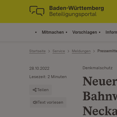
Zum Inhalt springen
Link zur Startseite
Mitmachen
Vorschlagen
Infor
Startseite
Service
Meldungen
Pressemitt
Denkmalschutz
28.10.2022
Neue
Lesezeit: 2 Minuten
Teilen
Bahnw
Text vorlesen
Necka