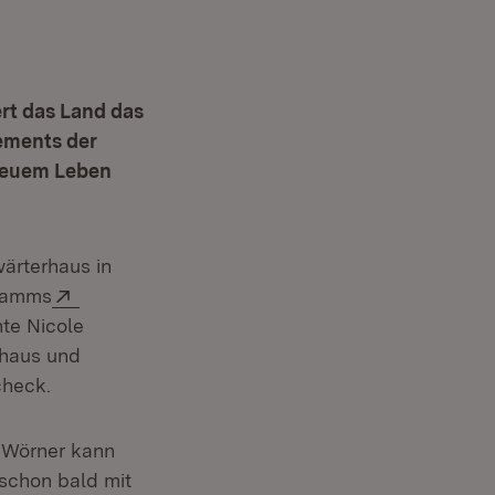
t das Land das
ements der
neuem Leben
ärterhaus in
Extern:
gramms
te Nicole
rhaus und
check.
 Wörner kann
schon bald mit