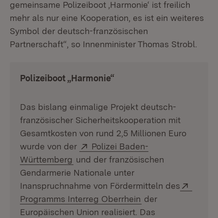
gemeinsame Polizeiboot ‚Harmonie‘ ist freilich
mehr als nur eine Kooperation, es ist ein weiteres
Symbol der deutsch-französischen
Partnerschaft“, so Innenminister Thomas Strobl.
Polizeiboot „Harmonie“
Das bislang einmalige Projekt deutsch-
französischer Sicherheitskooperation mit
Gesamtkosten von rund 2,5 Millionen Euro
Extern:
wurde von der
Polizei Baden-
(Öffnet in neuem Fenster)
Württemberg
und der französischen
Gendarmerie Nationale unter
Extern
Inanspruchnahme von Fördermitteln des
(Öffnet in neuem F
Programms Interreg Oberrhein
der
Europäischen Union realisiert. Das