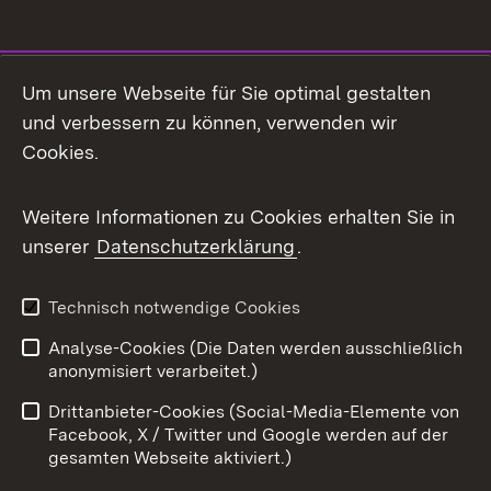
Social Media
Um unsere Webseite für Sie optimal gestalten
und verbessern zu können, verwenden wir
Facebook
Cookies.
Flickr
Weitere Informationen zu Cookies erhalten Sie in
X / Twitter
unserer
Datenschutzerklärung
.
Youtube
Technisch notwendige Cookies
Zum 
Analyse-Cookies (Die Daten werden ausschließlich
Impressum
Kontakt
anonymisiert verarbeitet.)
Benutzungshinweise
Netiquette
Drittanbieter-Cookies (Social-Media-Elemente von
Barrierefreiheit
Datenschutz
Facebook, X / Twitter und Google werden auf der
gesamten Webseite aktiviert.)
Cookies