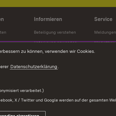
en
Informieren
Service
nten
Beteiligung verstehen
Meldungen
Beteiligung anwenden
Mediathek
erbessern zu können, verwenden wir Cookies.
ragte
Beteiligung stärken
Publikatio
Beteiligung erleben
Glossar
serer
Datenschutzerklärung
.
Beteiligung erforschen
mung
nymisiert verarbeitet.)
ebook, X / Twitter und Google werden auf der gesamten Webs
Impressum
Kontakt
Benutzungshinweise
Netiqu