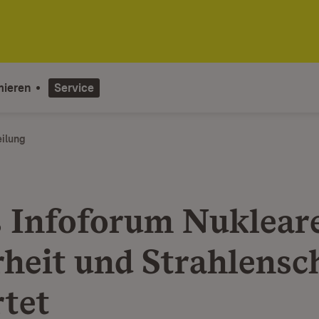
mieren
Service
eilung
 Infoforum Nuklear
rheit und Strahlensc
rtet