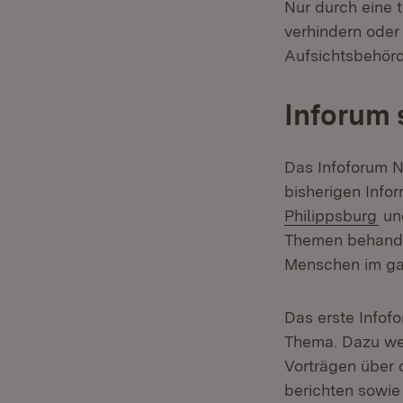
Nur durch eine 
verhindern oder 
Aufsichtsbehörd
Inforum 
Das Infoforum N
bisherigen Inf
(Öf
Philippsburg
u
Themen behandel
Menschen im gan
Das erste Infof
Thema. Dazu we
Vorträgen über 
berichten sowie