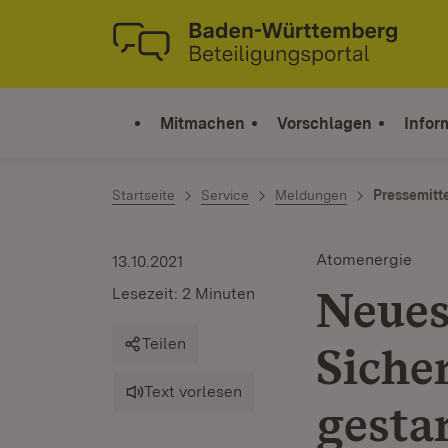
Zum Inhalt springen
Link zur Startseite
Mitmachen
Vorschlagen
Infor
Startseite
Service
Meldungen
Pressemitt
Atomenergie
13.10.2021
Neues
Lesezeit: 2 Minuten
Teilen
Siche
Text vorlesen
gesta