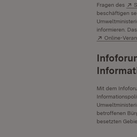
E
Fragen des
S
beschäftigen se
Umweltministeri
informieren. Da
Extern:
Online-Veran
Infoforu
Informati
Mit dem Infofor
Informationspoli
Umweltministeri
betroffenen Bür
besetzten Gebie