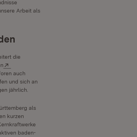
ndnisse
unsere Arbeit als
nden
itert die
Extern:
en
oforen auch
fen und sich an
n jährlich.
ürttemberg als
en kurzen
Kernkraftwerke
 aktiven baden-