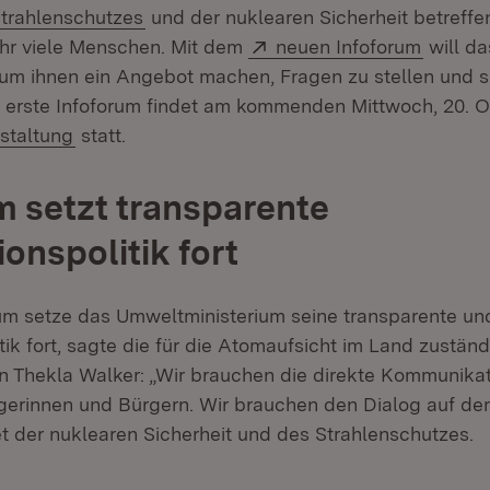
xtern:
(Öffnet in neuem Fenster)
trahlenschutzes
und der nuklearen Sicherheit betreffe
Extern:
(Öffnet
hr viele Menschen. Mit dem
neuen Infoforum
will da
um ihnen ein Angebot machen, Fragen zu stellen und s
s erste Infoforum findet am kommenden Mittwoch, 20. O
(Öffnet in neuem Fenster)
staltung
statt.
m setzt transparente
onspolitik fort
um setze das Umweltministerium seine transparente und
tik fort, sagte die für die Atomaufsicht im Land zustän
n Thekla Walker: „Wir brauchen die direkte Kommunikat
gerinnen und Bürgern. Wir brauchen den Dialog auf de
t der nuklearen Sicherheit und des Strahlenschutzes.