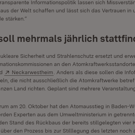
transparente Informationspolitik lassen sich Missverstä
aus der Welt schaffen und lässt sich das Vertrauen in 
e stärken.“
soll mehrmals jährlich stattfi
ukleare Sicherheit und Strahlenschutz ersetzt und erwe
ormationskommissionen an den Atomkraftwerksstandort
fnet in neuem Fenster)
Extern:
(Öffnet in neuem Fenster)
nd
Neckarwestheim
. Anders als diese sollen die Inf
n, die nicht ausschließlich die Atomkraftwerke betref
zen Land richten. Geplant sind mehrere Veranstaltunge
orum am 20. Oktober hat den Atomausstieg in Baden-W
rden Experten aus dem Umweltministerium in getrennt
den Stand des Rückbaus der bereits stillgelegten vier 
 über den Prozess bis zur Stilllegung des letzten noch