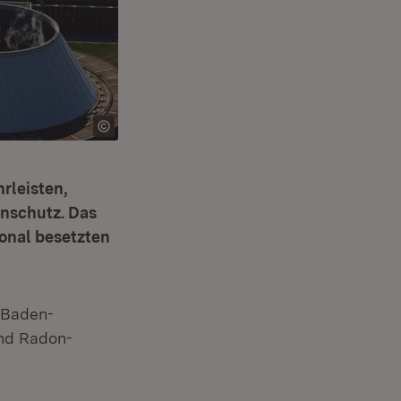
rleisten,
enschutz. Das
ional besetzten
 Baden-
ind Radon-