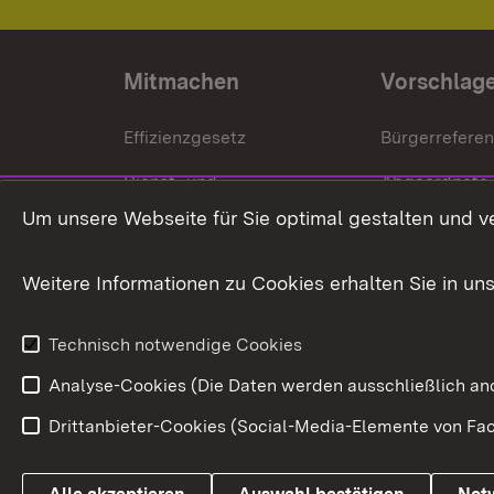
Mitmachen
Vorschlag
Effizienzgesetz
Bürgerrefere
Dienst- und
Abgeordnete
Versorgungsbezüge
Um unsere Webseite für Sie optimal gestalten und v
Bürgerbeauft
Kommunale Verfahren
Petition
Weitere Informationen zu Cookies erhalten Sie in un
Weitere
Volksantrag
Beteiligungsprozesse
Technisch notwendige Cookies
Volksabstim
Analyse-Cookies (Die Daten werden ausschließlich ano
Drittanbieter-Cookies (Social-Media-Elemente von Fac