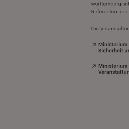
württembergisch
Referenten den 
Die Veranstaltun
Extern:
Ministerium 
Sicherheit u
Extern:
Ministerium
Veranstaltu