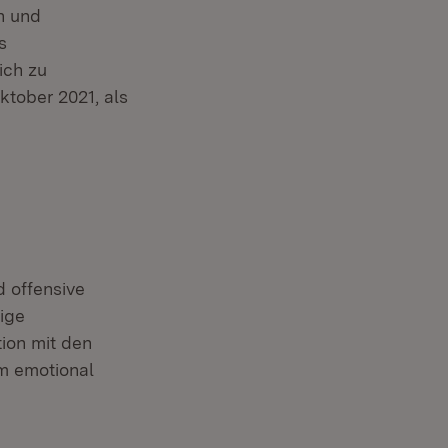
n und
 in neuem Fenster)
s
ich zu
ktober 2021, als
 offensive
dige
ion mit den
m emotional