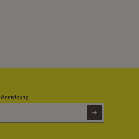
er-Anmeldung
Newsletter 